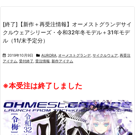
[終了]【新作＋再受注情報】オーメストグランデサイ
クルウェアシリーズ・令和32年冬モデル＋31年モデ
ル（11/末予定分）
2019年10月9日
AURORA
,
オーメストグランデ
,
サイクルウェア
,
再受注
アイテム
,
受付終了
,
受注情報
,
新作アイテム
※本受注は終了しました