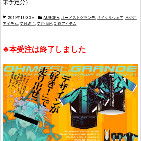
末予定分）
2019年1月30日
AURORA
,
オーメストグランデ
,
サイクルウェア
,
再受注
アイテム
,
受付終了
,
受注情報
,
新作アイテム
※本受注は終了しました