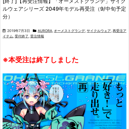
[終了]【再受注情報】「オーメストグランデ」サイク
ルウェアシリーズ 2049年モデル再受注（9/中旬予定
分）
2019年7月3日
AURORA
,
オーメストグランデ
,
サイクルウェア
,
再受注ア
イテム
,
受付終了
,
受注情報
※本受注は終了しました