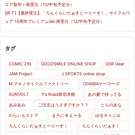
エア新作＋再受注（12/中旬予定分）
[終了]【最終受注】「ろんぐらいだぁすとーりーず！」サイクルウ
ェア 10周年プレミアムVer.再受注（12/中旬予定分）
タグ
COMIC ZIN
GOODSMILE ONLINE SHOP
GSR Gear
JAM Project
J SPORTS online shop
M.マキノサイクルファクトリー
ODAIBAゲーマーズ
SUNVOLT
Y's Road新宿本館
あの夏で待ってる
あみあみ
ご注文はうさぎですか？？
とらのあな
のらいもストア
まろに☆え〜る
ゆるキャン△
ろんぐらいだぁすとーりーず！
ろんぐらいだぁす！