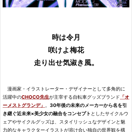
時は令月
咲けよ梅花
走り出せ気淑き風。
漫画家・イラストレーター・デザイナーとして多角的に
活躍中の
CHOCO先生
が主宰する自転車グッズブランド
「オ
ーメストグランデ」
。
30年後の未来のメーカーから名を引
き継ぐ近未来×美少女の融合をコンセプト
としたサイクルウ
ェアやサイクルグッズは、スタイリッシュなデザインと魅
力的なキャラクターイラストが溶け合い独自の世界観を構