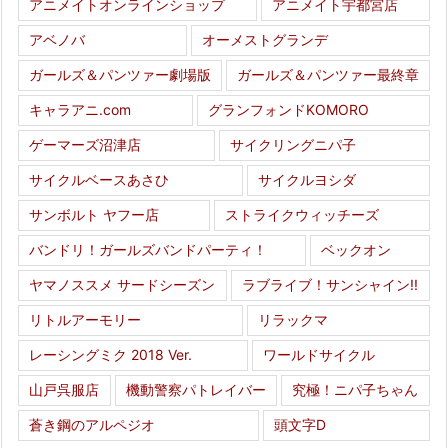
アニメイトオンラインショップ
アニメイト宇都宮店
アベノバ
オーメストグランデ
ガールズ＆パンツァー劇場版
ガールズ＆パンツァー最終章
キャラアニ.com
グランフォンドKOMORO
ゲーマーズ沼津店
サイクリングニパ子
サイクルベースあさひ
サイクルヨシダ
サンボルト ヤフー店
ストライクウィッチーズ
バンドリ！ガールズバンドパーティ！
ベックオン
ヤマノススメ サードシーズン
ラブライブ！サンシャイン!!
リトルアーモリー
リラックマ
レーシングミク 2018 Ver.
ワールドサイクル
山戸呉服店
機動警察パトレイバー
究極！ニパ子ちゃん
蒼き鋼のアルペジオ
頭文字D