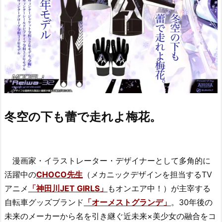
冬空の下も蕾で走れよ梅花。
漫画家・イラストレーター・デザイナーとして多角的に
活躍中の
CHOCO先生
（メカニックデザインを担当するTV
アニメ
「神田川JET GIRLS」
もオンエア中！）が主宰する
自転車グッズブランド
「オーメストグランデ」
。30年後の
未来のメーカーから名を引き継ぐ近未来×美少女の融合をコ