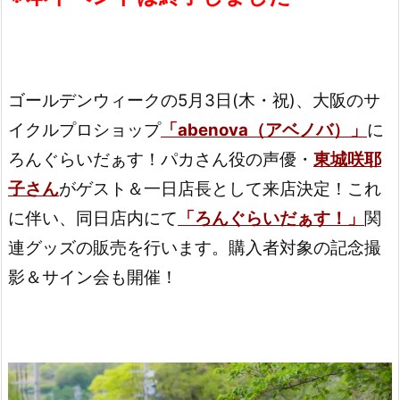
ゴールデンウィークの5月3日(木・祝)、大阪のサ
イクルプロショップ
「abenova（アベノバ）」
に
ろんぐらいだぁす！パカさん役の声優・
東城咲耶
子さん
がゲスト＆一日店長として来店決定！これ
に伴い、同日店内にて
「ろんぐらいだぁす！」
関
連グッズの販売を行います。購入者対象の記念撮
影＆サイン会も開催！