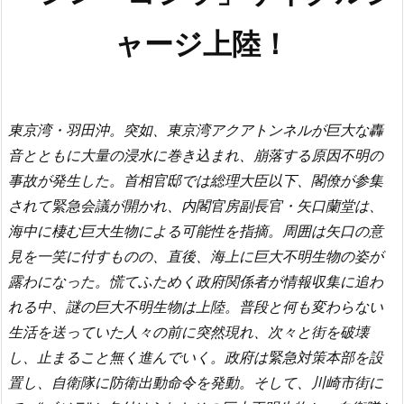
ャージ上陸！
東京湾・羽田沖。突如、東京湾アクアトンネルが巨大な轟
音とともに大量の浸水に巻き込まれ、崩落する原因不明の
事故が発生した。首相官邸では総理大臣以下、閣僚が参集
されて緊急会議が開かれ、内閣官房副長官・矢口蘭堂は、
海中に棲む巨大生物による可能性を指摘。周囲は矢口の意
見を一笑に付すものの、直後、海上に巨大不明生物の姿が
露わになった。慌てふためく政府関係者が情報収集に追わ
れる中、謎の巨大不明生物は上陸。普段と何も変わらない
生活を送っていた人々の前に突然現れ、次々と街を破壊
し、止まること無く進んでいく。政府は緊急対策本部を設
置し、自衛隊に防衛出動命令を発動。そして、川崎市街に