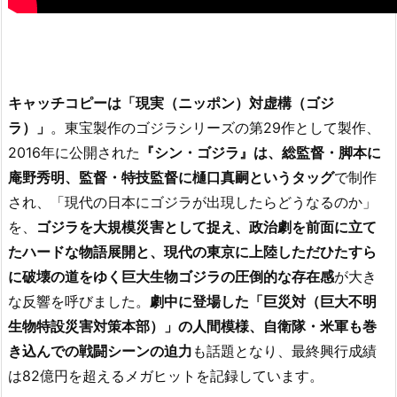
キャッチコピーは「現実（ニッポン）対虚構（ゴジ
ラ）」
。東宝製作のゴジラシリーズの第29作として製作、
2016年に公開された
『シン・ゴジラ』は、総監督・脚本に
庵野秀明、監督・特技監督に樋口真嗣というタッグ
で制作
され、「現代の日本にゴジラが出現したらどうなるのか」
を、
ゴジラを大規模災害として捉え、政治劇を前面に立て
たハードな物語展開と、現代の東京に上陸しただひたすら
に破壊の道をゆく巨大生物ゴジラの圧倒的な存在感
が大き
な反響を呼びました。
劇中に登場した「巨災対（巨大不明
生物特設災害対策本部）」の人間模様、自衛隊・米軍も巻
き込んでの戦闘シーンの迫力
も話題となり、最終興行成績
は82億円を超えるメガヒットを記録しています。