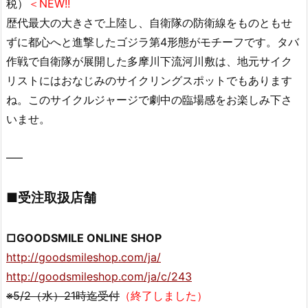
税）
＜NEW!!
歴代最大の大きさで上陸し、自衛隊の防衛線をものともせ
ずに都心へと進撃したゴジラ第4形態がモチーフです。タバ
作戦で自衛隊が展開した多摩川下流河川敷は、地元サイク
リストにはおなじみのサイクリングスポットでもあります
ね。このサイクルジャージで劇中の臨場感をお楽しみ下さ
いませ。
—–
■受注取扱店舗
□GOODSMILE ONLINE SHOP
http://goodsmileshop.com/ja/
http://goodsmileshop.com/ja/c/243
※5/2（水）21時迄受付
（終了しました）