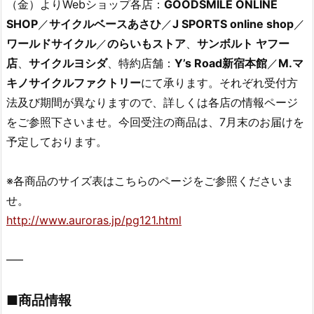
（金）よりWebショップ各店：
GOODSMILE ONLINE
SHOP
／
サイクルベースあさひ
／
J SPORTS online shop
／
ワールドサイクル
／
のらいもストア
、
サンボルト ヤフー
店
、
サイクルヨシダ
、特約店舗：
Y’s Road新宿本館
／
M.マ
キノサイクルファクトリー
にて承ります。それぞれ受付方
法及び期間が異なりますので、詳しくは各店の情報ページ
をご参照下さいませ。今回受注の商品は、7月末のお届けを
予定しております。
※各商品のサイズ表はこちらのページをご参照くださいま
せ。
http://www.auroras.jp/pg121.html
—–
■商品情報