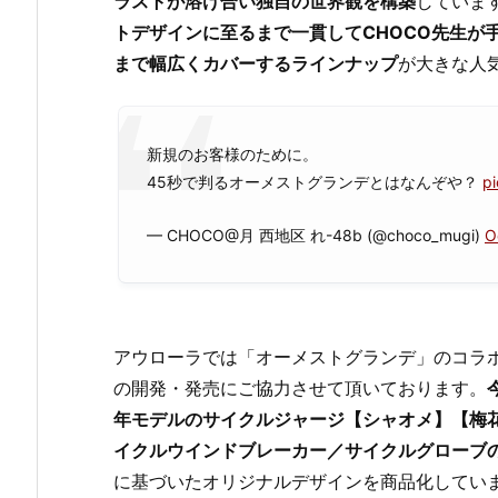
ラストが溶け合い独自の世界観を構築
していま
トデザインに至るまで一貫してCHOCO先生が
まで幅広くカバーするラインナップ
が大きな人
新規のお客様のために。
45秒で判るオーメストグランデとはなんぞや？
p
— CHOCO@月 西地区 れ-48b (@choco_mugi)
O
アウローラでは「オーメストグランデ」のコラ
の開発・発売にご協力させて頂いております。
年モデルのサイクルジャージ【シャオメ】【梅
イクルウインドブレーカー／サイクルグローブ
に基づいたオリジナルデザインを商品化してい