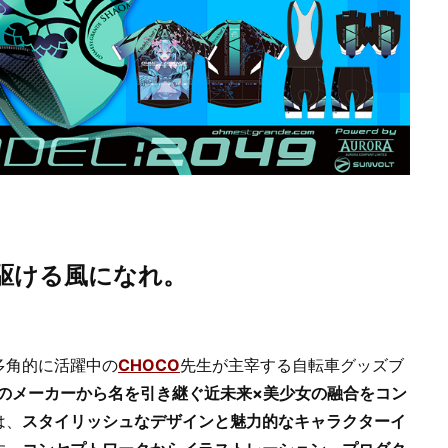
を駆ける風になれ。
多角的に活躍中の
CHOCO
先生が主宰する自転車グッズブ
来のメーカーから名を引き継ぐ近未来×美少女の融合をコン
は、
スタイリッシュなデザインと魅力的なキャラクターイ