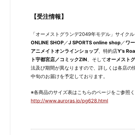
【受注情報】
「オーメストグランデ2049年モデル」サイク
ONLINE SHOP
／
J SPORTS online shop
／
ワー
アニメイトオンラインショップ
、特約店
Y’s R
ト宇都宮店／コミックZIN
、そして
オーメスト
法及び期間が異なりますので、詳しくは各店の
中旬のお届けを予定しております。
※各商品のサイズ表はこちらのページをご参照
http://www.auroras.jp/pg628.html