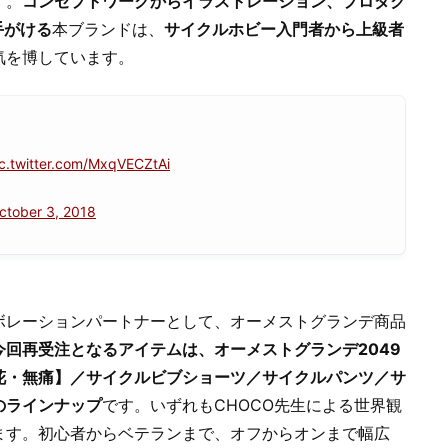
す。
コンセプトワークからイラストレーション、プロダク
手がける
本ブランドは、
サイクルホビー入門者から上級者
気を博しています。
ic.twitter.com/MxqVECZtAi
ctober 3, 2018
ボレーションパートナーとして、オーメストグランデ商品
今回再受注となるアイテムは、オーメストグランデ2049
花・無痛】／サイクルビブショーツ／サイクルパンツ／サ
のラインナップ
です。いずれもCHOCO先生による世界観
ます。初心者からベテランまで、オフからオンまで幅広