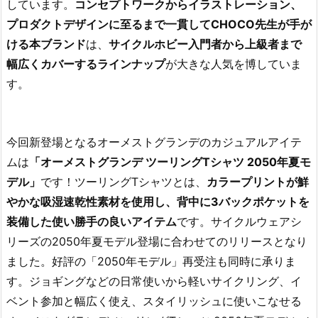
しています。
コンセプトワークからイラストレーション、
プロダクトデザインに至るまで一貫してCHOCO先生が手が
ける本ブランド
は、
サイクルホビー入門者から上級者まで
幅広くカバーするラインナップ
が大きな人気を博していま
す。
今回新登場となるオーメストグランデのカジュアルアイテ
ムは
「オーメストグランデ ツーリングTシャツ 2050年夏モ
デル」
です！ツーリングTシャツとは、
カラープリントが鮮
やかな吸湿速乾性素材を使用し、背中に3バックポケットを
装備した使い勝手の良いアイテム
です。サイクルウェアシ
リーズの2050年夏モデル登場に合わせてのリリースとなり
ました。好評の「2050年モデル」再受注も同時に承りま
す。ジョギングなどの日常使いから軽いサイクリング、イ
ベント参加と幅広く使え、スタイリッシュに使いこなせる