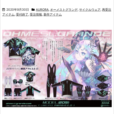
2020年9月30日
AURORA
,
オーメストグランデ
,
サイクルウェア
,
再受注
アイテム
,
受付終了
,
受注情報
,
新作アイテム