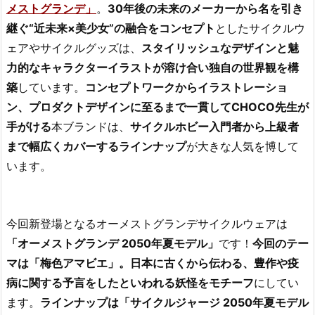
メストグランデ」
。
30年後の未来のメーカーから名を引き
継ぐ“近未来×美少女”の融合をコンセプト
としたサイクルウ
ェアやサイクルグッズは、
スタイリッシュなデザインと魅
力的なキャラクターイラストが溶け合い独自の世界観を構
築
しています。
コンセプトワークからイラストレーショ
ン、プロダクトデザインに至るまで一貫してCHOCO先生が
手がける
本ブランドは、
サイクルホビー入門者から上級者
まで幅広くカバーするラインナップ
が大きな人気を博して
います。
今回新登場となるオーメストグランデサイクルウェアは
「オーメストグランデ 2050年夏モデル」
です！
今回のテー
マは「梅色アマビエ」。日本に古くから伝わる、豊作や疫
病に関する予言をしたといわれる妖怪をモチーフ
にしてい
ます。
ラインナップは「サイクルジャージ 2050年夏モデル