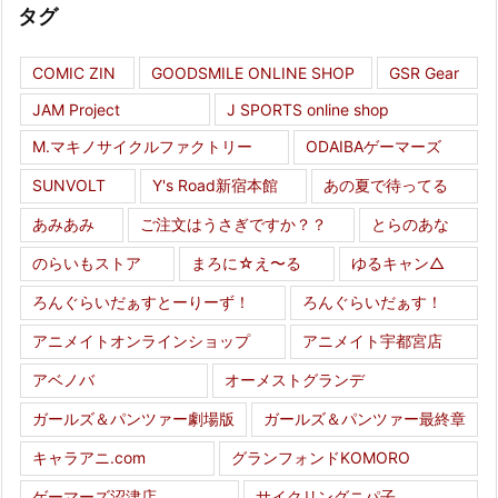
タグ
COMIC ZIN
GOODSMILE ONLINE SHOP
GSR Gear
JAM Project
J SPORTS online shop
M.マキノサイクルファクトリー
ODAIBAゲーマーズ
SUNVOLT
Y's Road新宿本館
あの夏で待ってる
あみあみ
ご注文はうさぎですか？？
とらのあな
のらいもストア
まろに☆え〜る
ゆるキャン△
ろんぐらいだぁすとーりーず！
ろんぐらいだぁす！
アニメイトオンラインショップ
アニメイト宇都宮店
アベノバ
オーメストグランデ
ガールズ＆パンツァー劇場版
ガールズ＆パンツァー最終章
キャラアニ.com
グランフォンドKOMORO
ゲーマーズ沼津店
サイクリングニパ子