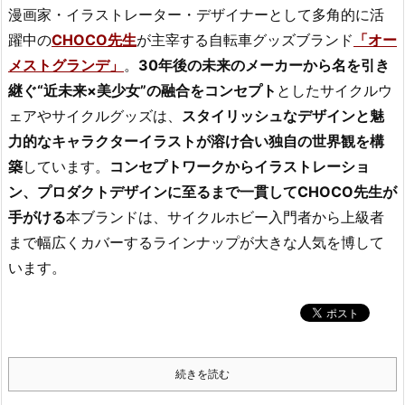
漫画家・イラストレーター・デザイナーとして多角的に活
躍中の
CHOCO先生
が主宰する自転車グッズブランド
「オー
メストグランデ」
。
30年後の未来のメーカーから名を引き
継ぐ“近未来×美少女”の融合をコンセプト
としたサイクルウ
ェアやサイクルグッズは、
スタイリッシュなデザインと魅
力的なキャラクターイラストが溶け合い独自の世界観を構
築
しています。
コンセプトワークからイラストレーショ
ン、プロダクトデザインに至るまで一貫してCHOCO先生が
手がける
本ブランドは、サイクルホビー入門者から上級者
まで幅広くカバーするラインナップが大きな人気を博して
います。
続きを読む