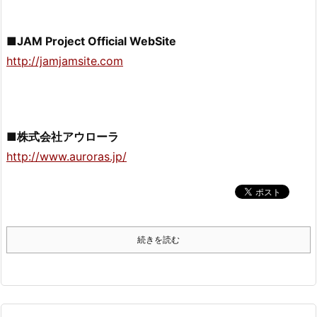
■JAM Project Official WebSite
http://jamjamsite.com
■株式会社アウローラ
http://www.auroras.jp/
続きを読む