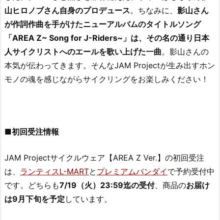
山ヒロノブさん自身のプロデュース
。ちなみに、
影山さん
が作詞作曲を手がけたニューアルバムのタイトルソング
「AREA Z~ Song for J-Riders~」は、その名の通り日本
人サイクリストへのエールを歌い上げた一曲
。影山さんの
本気が伝わってきます。そんなJAM Projectが生み出すホン
モノの魂を感じながらサイクリングをお楽しみください！
■初回受注情報
JAM Projectサイクルウェア【AREA Z Ver.】の初回受注
は、
ランティスL-MART
と
プレミアムバンダイ
で予約受付中
です。どちらも
7/19（火）23:59迄の受付
、商品の
お届け
は9月下旬を予定
しています。