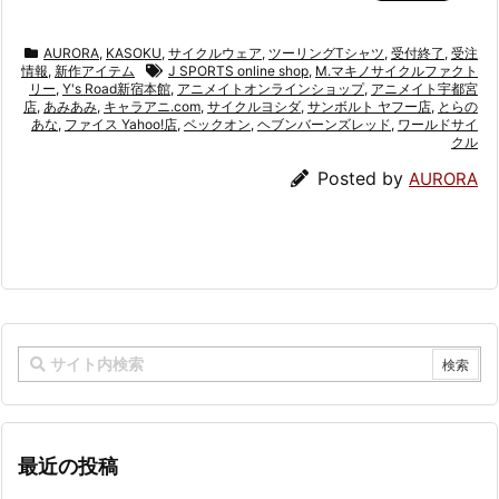
AURORA
,
KASOKU
,
サイクルウェア
,
ツーリングTシャツ
,
受付終了
,
受注
情報
,
新作アイテム
J SPORTS online shop
,
M.マキノサイクルファクト
リー
,
Y's Road新宿本館
,
アニメイトオンラインショップ
,
アニメイト宇都宮
店
,
あみあみ
,
キャラアニ.com
,
サイクルヨシダ
,
サンボルト ヤフー店
,
とらの
あな
,
ファイス Yahoo!店
,
ベックオン
,
ヘブンバーンズレッド
,
ワールドサイ
クル
Posted by
AURORA
最近の投稿