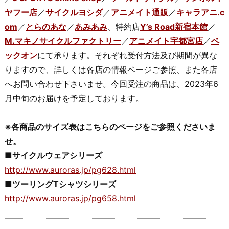
ヤフー店
／
サイクルヨシダ
／
アニメイト通販
／
キャラアニ.c
om
／
とらのあな
／
あみあみ
、特約店
Y’s Road新宿本館
／
M.マキノサイクルファクトリー
／
アニメイト宇都宮店
／
ベ
ックオン
にて承ります。それぞれ受付方法及び期間が異な
りますので、詳しくは各店の情報ページご参照、また各店
へお問い合わせ下さいませ。今回受注の商品は、2023年6
月中旬のお届けを予定しております。
※各商品のサイズ表はこちらのページをご参照くださいま
せ。
■サイクルウェアシリーズ
http://www.auroras.jp/pg628.html
■ツーリングTシャツシリーズ
http://www.auroras.jp/pg658.html