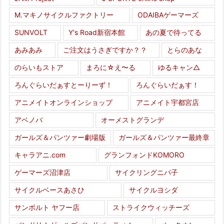
M.マキノサイクルファクトリー
ODAIBAゲーマーズ
SUNVOLT
Y's Road新宿本館
あの夏で待ってる
あみあみ
ご注文はうさぎですか？？
とらのあな
のらいもストア
まろに☆え〜る
ゆるキャン△
ろんぐらいだぁすとーりーず！
ろんぐらいだぁす！
アニメイトオンラインショップ
アニメイト宇都宮店
アベノバ
オーメストグランデ
ガールズ＆パンツァー劇場版
ガールズ＆パンツァー最終章
キャラアニ.com
グランフォンドKOMORO
ゲーマーズ沼津店
サイクリングニパ子
サイクルベースあさひ
サイクルヨシダ
サンボルト ヤフー店
ストライクウィッチーズ