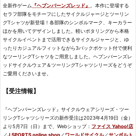
全新作ゲーム
『ヘブンバーンズレッド』
。本作に登場する
セラフ部隊をモチーフにしたサイクルジャージとツーリン
グTシャツが新登場！各部隊のシンボルマーク、キーカラー
ほかを用いてデザインしました。軽いポタリングから本格
サイクルイベントまで活用できるサイクルジャージと、ゆ
ったりカジュアルフィットながら3バックポケット付で便利
なツーリングTシャツをご用意しました。ヘブンバーンズレ
ッドサイクルウェア＆ツーリングTシャツシリーズをどうぞ
ご愛用くださいませ。
【受注情報】
『ヘブンバーンズレッド』サイクルウェアシリーズ・ツー
リングTシャツシリーズの新作受注は2023年4月19日（金）
より5月7日（日）まで、Webショップ：
ファイス Yahoo!店
／
J SPORTS online shop
／
ワールドサイクル
／
サンボルト