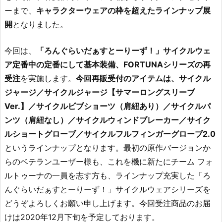
ーまで、
キャラクターウェアの枠を超えたラインナップ展
開
となりました。
今回は、
「ろんぐらいだぁすとーりーず！」サイクルウェ
ア定番中の定番にして基本装備、FORTUNAシリーズの再
受注
を実施します。
今回再販受付のアイテムは、サイクル
ジャージ／サイクルジャージ【サマーロングスリーブ
Ver.】／サイクルビブショーツ（肩紐あり）／サイクルパ
ンツ（肩紐なし）／サイクルウィンドブレーカー／サイク
ルショートグローブ／サイクルフルフィンガーグローブ2.0
というラインナップとなります。最初の原作バージョンか
らのベテランユーザー様も、これを機に新たにチーム フォ
ルトゥーナの一員を志す方も、ラインナップ充実した「ろ
んぐらいだぁすとーりーず！」サイクルウェアシリーズを
どうぞよろしくお願い申し上げます。今回受注商品のお届
けは2020年12月下旬を予定しております。