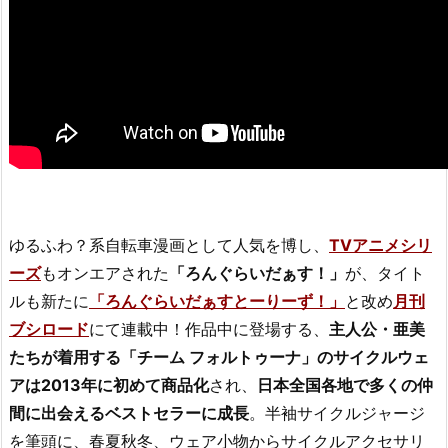
ゆるふわ？系自転車漫画として人気を博し、
TVアニメシリ
ーズ
もオンエアされた
「ろんぐらいだぁす！」
が、タイト
ルも新たに
「ろんぐらいだぁすとーりーず！」
と改め
月刊
ブシロード
にて連載中！作品中に登場する、
主人公・亜美
たちが着用する「チーム フォルトゥーナ」のサイクルウェ
アは2013年に初めて商品化
され、
日本全国各地で多くの仲
間に出会えるベストセラーに成長
。半袖サイクルジャージ
を筆頭に、春夏秋冬、ウェア小物からサイクルアクセサリ