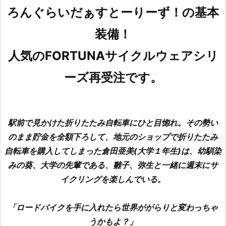
ろんぐらいだぁすとーりーず！の基本
装備！
人気のFORTUNAサイクルウェアシリ
ーズ再受注です。
駅前で見かけた折りたたみ自転車にひと目惚れ。その勢い
のまま貯金を全額下ろして、地元のショップで折りたたみ
自転車を購入してしまった倉田亜美(大学１年生)は、幼馴染
みの葵、大学の先輩である、雛子、弥生と一緒に週末にサ
イクリングを楽しんでいる。
「ロードバイクを手に入れたら世界ががらりと変わっちゃ
うかもよ？」