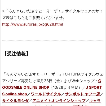
※「ろんぐらいだぁすとーりーず！」サイクルウェアのサイ
ズ表はこちらをご参照くださいませ。
http://www.auroras.jp/pg628.html
【受注情報】
「ろんぐらいだぁすとーりーず！」FORTUNAサイクルウェ
アシリーズ再受注は10月23日（金）よりWebショップ：
G
OODSMILE ONLINE SHOP
（10/26より開始）／
J SPORT
S online shop
／
ワールドサイクル
／
サンボルト ヤフー店
／
サイクルヨシダ
／
アニメイトオンラインショップ
／
キャラ