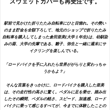
スウェットカバーも再受注です。
駅前で見かけた折りたたみ自転車にひと目惚れ。その勢い
のまま貯金を全額下ろして、地元のショップで折りたたみ
自転車を購入してしまった倉田亜美(大学１年生)は、幼馴染
みの葵、大学の先輩である、雛子、弥生と一緒に週末にサ
イクリングを楽しんでいる。
「ロードバイクを手に入れたら世界ががらりと変わっちゃ
うかもよ？」
そんな言葉をきっかけに、ロードバイクを購入した亜美
は、その走行性の高さに驚く。ペダルに足を乗せ、踏み出
したその瞬間、ペダルの軽さ、スピード、加速感、ロード
バイクに乗って感じるすべてが、今までに体験したことの