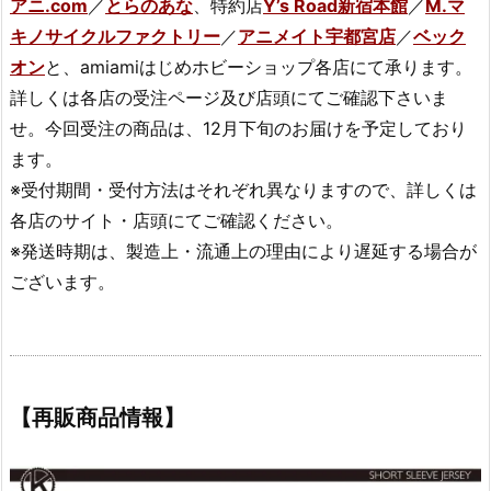
アニ.com
／
とらのあな
、特約店
Y’s Road新宿本館
／
M.マ
キノサイクルファクトリー
／
アニメイト宇都宮店
／
ベック
オン
と、amiamiはじめホビーショップ各店にて承ります。
詳しくは各店の受注ページ及び店頭にてご確認下さいま
せ。今回受注の商品は、12月下旬のお届けを予定しており
ます。
※受付期間・受付方法はそれぞれ異なりますので、詳しくは
各店のサイト・店頭にてご確認ください。
※発送時期は、製造上・流通上の理由により遅延する場合が
ございます。
【再販商品情報】