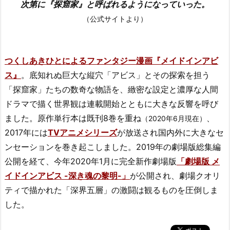
次第に『探窟家』と呼ばれるようになっていった。
（公式サイトより）
つくしあきひとによるファンタジー漫画『メイドインアビ
ス』
。底知れぬ巨大な縦穴「アビス」とその探索を担う
「探窟家」たちの数奇な物語を、緻密な設定と濃厚な人間
ドラマで描く世界観は連載開始とともに大きな反響を呼び
ました。原作単行本は既刊8巻を重ね
、
（2020年6月現在）
2017年には
TVアニメシリーズ
が放送され国内外に大きなセ
ンセーションを巻き起こしました。2019年の劇場版総集編
公開を経て、今年2020年1月に完全新作劇場版
「劇場版 メ
イドインアビス -深き魂の黎明-」
が公開され、劇場クオリ
ティで描かれた「深界五層」の激闘は観るものを圧倒しま
した。