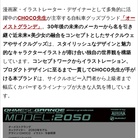
漫画家・イラストレーター・デザイナーとして多角的に活
躍中の
CHOCO先生
が主宰する自転車グッズブランド
「オー
メストグランデ」
。
30年後の未来のメーカーから名を引き
継ぐ近未来×美少女の融合をコンセプトとしたサイクルウェ
アやサイクルグッズ
は、
スタイリッシュなデザインと魅力
的なキャラクターイラストが溶け合い独自の世界観を構築
しています。
コンセプトワークからイラストレーション、
プロダクトデザインに至るまで一貫してCHOCO先生が手が
ける本ブランド
は、サイクルホビー入門者から上級者まで
幅広くカバーするラインナップが大きな人気を博していま
す。