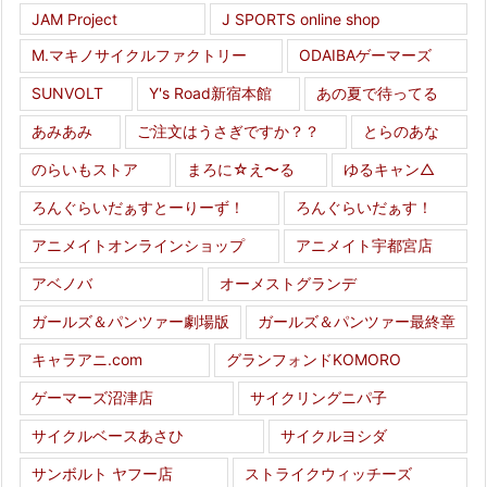
JAM Project
J SPORTS online shop
M.マキノサイクルファクトリー
ODAIBAゲーマーズ
SUNVOLT
Y's Road新宿本館
あの夏で待ってる
あみあみ
ご注文はうさぎですか？？
とらのあな
のらいもストア
まろに☆え〜る
ゆるキャン△
ろんぐらいだぁすとーりーず！
ろんぐらいだぁす！
アニメイトオンラインショップ
アニメイト宇都宮店
アベノバ
オーメストグランデ
ガールズ＆パンツァー劇場版
ガールズ＆パンツァー最終章
キャラアニ.com
グランフォンドKOMORO
ゲーマーズ沼津店
サイクリングニパ子
サイクルベースあさひ
サイクルヨシダ
サンボルト ヤフー店
ストライクウィッチーズ