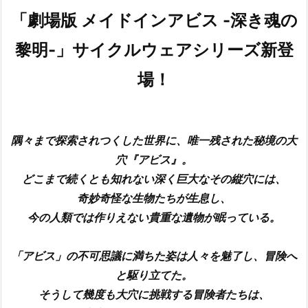
「劇場版 メイドインアビス -深き魂の
黎明-」サイクルウェアシリーズ新登
場！
隅々まで探索されつくした世界に、唯一残された秘境の大
穴『アビス』。
どこまで続くとも知れない深く巨大なその縦穴には、
奇妙奇怪な生物たちが生息し、
今の人類では作りえない貴重な遺物が眠っている。
「アビス」の不可思議に満ちた姿は人々を魅了し、冒険へ
と駆り立てた。
そうして幾度も大穴に挑戦する冒険者たちは、