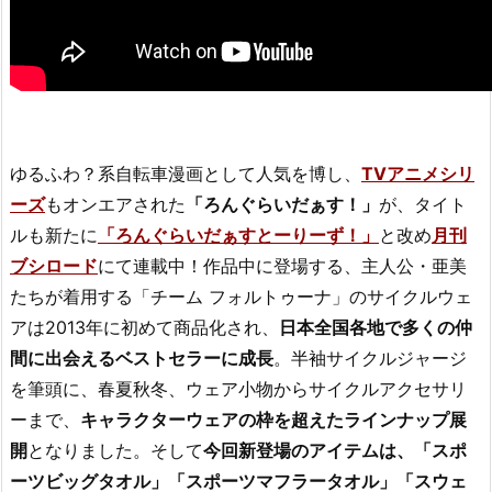
ゆるふわ？系自転車漫画として人気を博し、
TVアニメシリ
ーズ
もオンエアされた
「ろんぐらいだぁす！」
が、タイト
ルも新たに
「ろんぐらいだぁすとーりーず！」
と改め
月刊
ブシロード
にて連載中！作品中に登場する、主人公・亜美
たちが着用する「チーム フォルトゥーナ」のサイクルウェ
アは2013年に初めて商品化され、
日本全国各地で多くの仲
間に出会えるベストセラーに成長
。半袖サイクルジャージ
を筆頭に、春夏秋冬、ウェア小物からサイクルアクセサリ
ーまで、
キャラクターウェアの枠を超えたラインナップ展
開
となりました。そして
今回新登場のアイテムは、「スポ
ーツビッグタオル」「スポーツマフラータオル」「スウェ