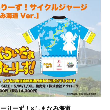
ーりーず！×しまなみ海道