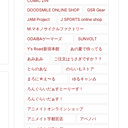
COMIC ZIN
GOODSMILE ONLINE SHOP
GSR Gear
JAM Project
J SPORTS online shop
M.マキノサイクルファクトリー
ODAIBAゲーマーズ
SUNVOLT
Y's Road新宿本館
あの夏で待ってる
あみあみ
ご注文はうさぎですか？？
とらのあな
のらいもストア
まろに☆え〜る
ゆるキャン△
ろんぐらいだぁすとーりーず！
ろんぐらいだぁす！
アニメイトオンラインショップ
アニメイト宇都宮店
アベノバ