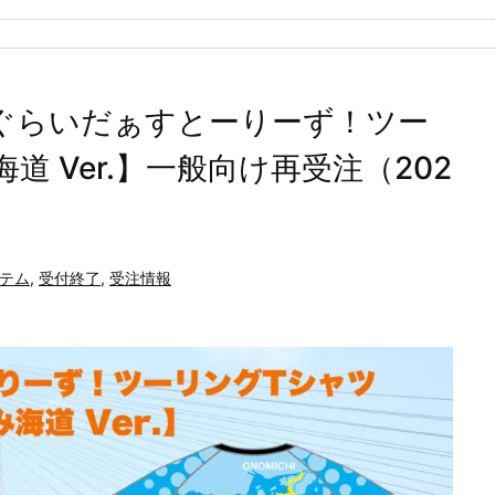
んぐらいだぁすとーりーず！ツー
 Ver.】一般向け再受注（202
テム
,
受付終了
,
受注情報