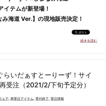
アイテムが新登場！
海道 Ver.】の現地販売決定！
続きを読む
んぐらいだぁすとーりーず！サイ
受注（2021/2/下旬予定分）
ウェア
,
再受注アイテム
,
受付終了
,
受注情報