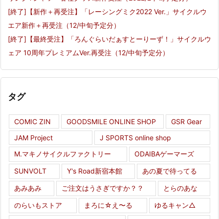
[終了]【新作＋再受注】「レーシングミク2022 Ver.」サイクルウ
エア新作＋再受注（12/中旬予定分）
[終了]【最終受注】「ろんぐらいだぁすとーりーず！」サイクルウ
ェア 10周年プレミアムVer.再受注（12/中旬予定分）
タグ
COMIC ZIN
GOODSMILE ONLINE SHOP
GSR Gear
JAM Project
J SPORTS online shop
M.マキノサイクルファクトリー
ODAIBAゲーマーズ
SUNVOLT
Y's Road新宿本館
あの夏で待ってる
あみあみ
ご注文はうさぎですか？？
とらのあな
のらいもストア
まろに☆え〜る
ゆるキャン△