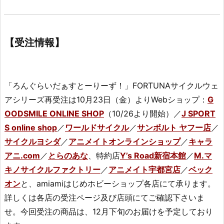
【受注情報】
「ろんぐらいだぁすとーりーず！」FORTUNAサイクルウェ
アシリーズ再受注は10月23日（金）よりWebショップ：
G
OODSMILE ONLINE SHOP
（10/26より開始）／
J SPORT
S online shop
／
ワールドサイクル
／
サンボルト ヤフー店
／
サイクルヨシダ
／
アニメイトオンラインショップ
／
キャラ
アニ.com
／
とらのあな
、特約店
Y’s Road新宿本館
／
M.マ
キノサイクルファクトリー
／
アニメイト宇都宮店
／
ベック
オン
と、amiamiはじめホビーショップ各店にて承ります。
詳しくは各店の受注ページ及び店頭にてご確認下さいま
せ。今回受注の商品は、12月下旬のお届けを予定しており