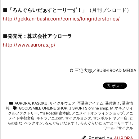
■「ろんぐらいだぁすとーりーず！」
（月刊ブシロード）
http://gekkan-bushi.com/comics/longriderstories/
■発売元：株式会社アウローラ
http://www.auroras.jp/
© 三宅大志／BUSHIROAD MEDIA
AURORA
,
KASOKU
,
サイクルウェア
,
再受注アイテム
,
受付終了
,
受注情
報
GOODSMILE ONLINE SHOP
,
J SPORTS online shop
,
M.マキノサイ
クルファクトリー
,
Y's Road新宿本館
,
アニメイトオンラインショップ
,
アニ
メイト宇都宮店
,
キャラアニ.com
,
サイクルヨシダ
,
サンボルト ヤフー店
,
と
らのあな
,
ベックオン
,
ろんぐらいだぁす！
,
ろんぐらいだぁすとーりーず！
,
ワールドサイクル
Posted by
AURORA