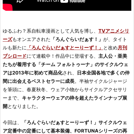
ゆるふわ？系自転車漫画として人気を博し、
TVアニメシリ
ーズ
もオンエアされた
「ろんぐらいだぁす！」
が、タイト
ルも新たに
「ろんぐらいだぁすとーりーず！」
と改め
月刊
ブシロード
にて連載中！作品中に登場する、
主人公・亜美
たちが着用する「チーム フォルトゥーナ」のサイクルウェ
アは2013年に初めて商品化
され、
日本全国各地で多くの仲
間に出会えるベストセラーに成長
。半袖サイクルジャージ
を筆頭に、春夏秋冬、ウェア小物からサイクルアクセサリ
ーまで、
キャラクターウェアの枠を超えたラインナップ展
開
となりました。
今回は、
「ろんぐらいだぁすとーりーず！」サイクルウェ
ア定番中の定番にして基本装備、FORTUNAシリーズの再