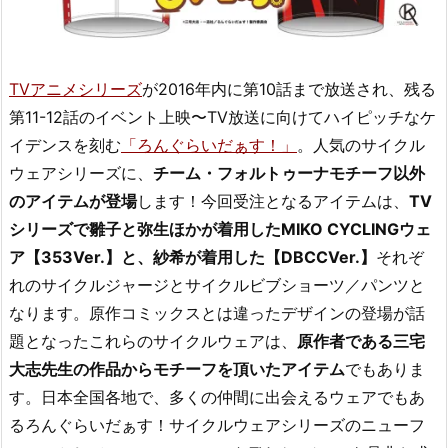
TVアニメシリーズ
が2016年内に第10話まで放送され、残る
第11-12話のイベント上映〜TV放送に向けてハイピッチなケ
イデンスを刻む
「ろんぐらいだぁす！」
。人気のサイクル
ウェアシリーズに、
チーム・フォルトゥーナモチーフ以外
のアイテムが登場
します！今回受注となるアイテムは、
TV
シリーズで雛子と弥生ほかが着用したMIKO CYCLINGウェ
ア【353Ver.】と、紗希が着用した【DBCCVer.】
それぞ
れのサイクルジャージとサイクルビブショーツ／パンツと
なります。原作コミックスとは違ったデザインの登場が話
題となったこれらのサイクルウェアは、
原作者である三宅
大志先生の作品からモチーフを頂いたアイテム
でもありま
す。日本全国各地で、多くの仲間に出会えるウェアでもあ
るろんぐらいだぁす！サイクルウェアシリーズのニューフ