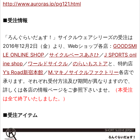
http://www.auroras.jp/pg121.html
■受注情報
「ろんぐらいだぁす！」サイクルウェアシリーズの受注は
2016年12月2日（金）より、Webショップ各店：
GOODSMI
LE ONLINE SHOP
／
サイクルベースあさひ
／
J SPORTS onl
ine shop
／
ワールドサイクル
／
のらいもストア
と、特約店
Y’s Road新宿本館
／
M.マキノサイクルファクトリー
各店で
承ります。それぞれ受付方法及び期間が異なりますので、
詳しくは各店の情報ページをご参照下さいませ。
（本受注
は全て終了いたしました。）
■受注アイテム