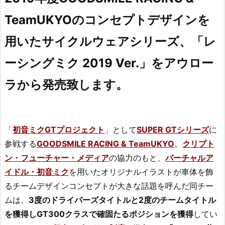
TeamUKYOのコンセプトデザインを
用いたサイクルウェアシリーズ、「レ
ーシングミク 2019 Ver.」をアウロー
ラから発売致します。
「
初音ミクGTプロジェクト
」として
SUPER GTシリーズ
に
参戦する
GOODSMILE RACING & TeamUKYO
。
クリプト
ン・フューチャー・メディア
の協力のもと、
バーチャルア
イドル・初音ミク
を用いたオリジナルイラストが車体を飾
るチームデザインコンセプトが大きな話題を呼んだ同チー
ムは、
3度のドライバーズタイトルと2度のチームタイトル
を獲得しGT300クラスで確固たるポジションを獲得
してい