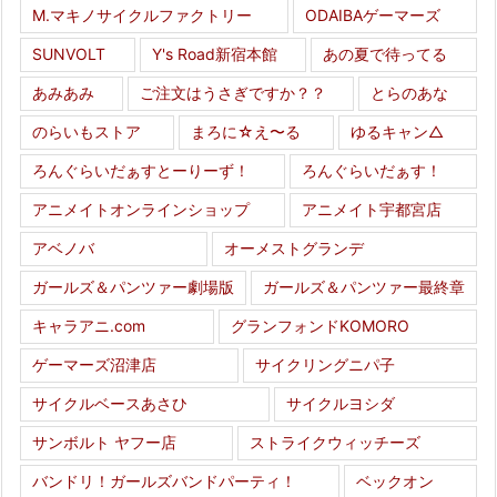
M.マキノサイクルファクトリー
ODAIBAゲーマーズ
SUNVOLT
Y's Road新宿本館
あの夏で待ってる
あみあみ
ご注文はうさぎですか？？
とらのあな
のらいもストア
まろに☆え〜る
ゆるキャン△
ろんぐらいだぁすとーりーず！
ろんぐらいだぁす！
アニメイトオンラインショップ
アニメイト宇都宮店
アベノバ
オーメストグランデ
ガールズ＆パンツァー劇場版
ガールズ＆パンツァー最終章
キャラアニ.com
グランフォンドKOMORO
ゲーマーズ沼津店
サイクリングニパ子
サイクルベースあさひ
サイクルヨシダ
サンボルト ヤフー店
ストライクウィッチーズ
バンドリ！ガールズバンドパーティ！
ベックオン