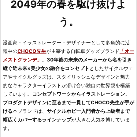
2049年の春を駆け抜けよ
う。
漫画家・イラストレーター・デザイナーとして多角的に活
躍中の
CHOCO先生
が主宰する自転車グッズブランド
「オー
メストグランデ」
。
30年後の未来のメーカーから名を引き
継ぐ近未来×美少女の融合をコンセプト
としたサイクルウェ
アやサイクルグッズは、スタイリッシュなデザインと魅力
的なキャラクターイラストが溶け合い独自の世界観を構築
しています。
コンセプトワークからイラストレーション、
プロダクトデザインに至るまで一貫してCHOCO先生が手が
ける
本ブランドは、
サイクルホビー入門者から上級者まで
幅広くカバーするラインナップ
が大きな人気を博していま
す。