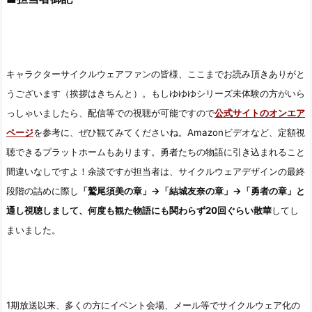
キャラクターサイクルウェアファンの皆様、ここまでお読み頂きありがと
うございます（挨拶はきちんと）。もしゆゆゆシリーズ未体験の方がいら
っしゃいましたら、配信等での視聴が可能ですので
公式サイトのオンエア
ページ
を参考に、ぜひ観てみてくださいね。Amazonビデオなど、定額視
聴できるプラットホームもあります。勇者たちの物語に引き込まれること
間違いなしですよ！余談ですが担当者は、サイクルウェアデザインの最終
段階の詰めに際し
「鷲尾須美の章」→「結城友奈の章」→「勇者の章」と
通し視聴しまして、何度も観た物語にも関わらず20回ぐらい散華
してし
まいました。
1期放送以来、多くの方にイベント会場、メール等でサイクルウェア化の