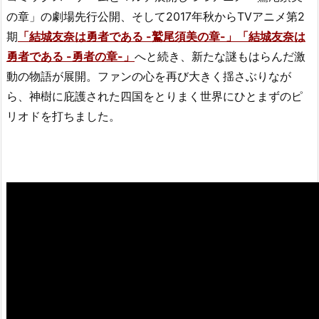
の章」の劇場先行公開、そして2017年秋からTVアニメ第2
期
「結城友奈は勇者である -鷲尾須美の章-」「結城友奈は
勇者である -勇者の章-」
へと続き、新たな謎もはらんだ激
動の物語が展開。ファンの心を再び大きく揺さぶりなが
ら、神樹に庇護された四国をとりまく世界にひとまずのピ
リオドを打ちました。