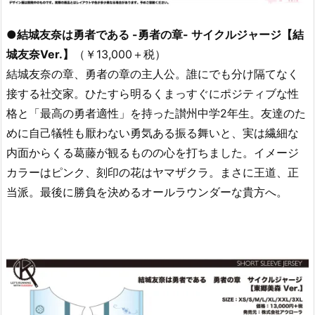
●結城友奈は勇者である -勇者の章- サイクルジャージ【結
城友奈Ver.】
（￥13,000＋税）
結城友奈の章、勇者の章の主人公。誰にでも分け隔てなく
接する社交家。ひたすら明るくまっすぐにポジティブな性
格と「最高の勇者適性」を持った讃州中学2年生。友達のた
めに自己犠牲も厭わない勇気ある振る舞いと、実は繊細な
内面からくる葛藤が観るものの心を打ちました。イメージ
カラーはピンク、刻印の花はヤマザクラ。まさに王道、正
当派。最後に勝負を決めるオールラウンダーな貴方へ。