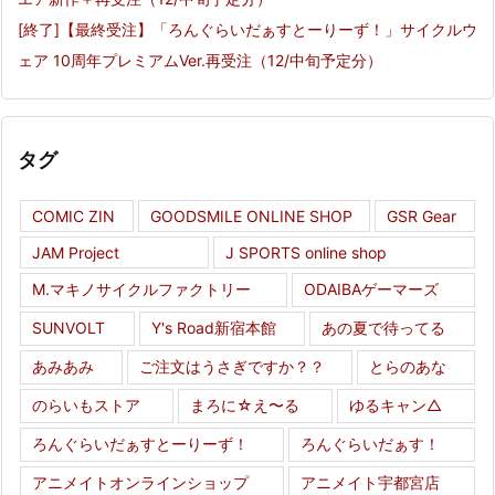
[終了]【最終受注】「ろんぐらいだぁすとーりーず！」サイクルウ
ェア 10周年プレミアムVer.再受注（12/中旬予定分）
タグ
COMIC ZIN
GOODSMILE ONLINE SHOP
GSR Gear
JAM Project
J SPORTS online shop
M.マキノサイクルファクトリー
ODAIBAゲーマーズ
SUNVOLT
Y's Road新宿本館
あの夏で待ってる
あみあみ
ご注文はうさぎですか？？
とらのあな
のらいもストア
まろに☆え〜る
ゆるキャン△
ろんぐらいだぁすとーりーず！
ろんぐらいだぁす！
アニメイトオンラインショップ
アニメイト宇都宮店