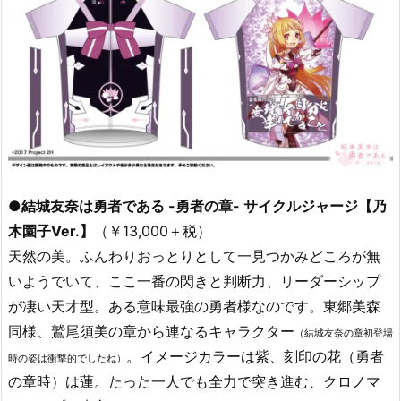
●結城友奈は勇者である -勇者の章- サイクルジャージ【乃
木園子Ver.】
（￥13,000＋税）
天然の美。ふんわりおっとりとして一見つかみどころが無
いようでいて、ここ一番の閃きと判断力、リーダーシップ
が凄い天才型。ある意味最強の勇者様なのです。東郷美森
同様、鷲尾須美の章から連なるキャラクター
（結城友奈の章初登場
。イメージカラーは紫、刻印の花（勇者
時の姿は衝撃的でしたね）
の章時）は蓮。たった一人でも全力で突き進む、クロノマ