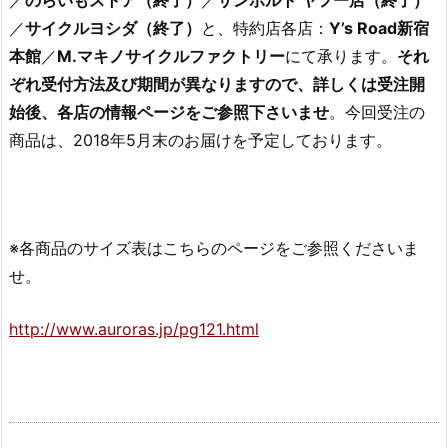
／
のらいもストア（終了）
／
サンボルト ヤフー店（終了）
／
サイクルヨシダ（終了）
と、特約店各店：
Y’s Road新宿
本館
／
M.マキノサイクルファクトリー
にて承ります。
それ
ぞれ受付方法及び期間が異なりますので、詳しくは受注開
始後、各店の情報ページをご参照下さいませ
。今回受注の
商品は、2018年5月末のお届けを予定しております。
※各商品のサイズ表はこちらのページをご参照くださいま
せ。
http://www.auroras.jp/pg121.html