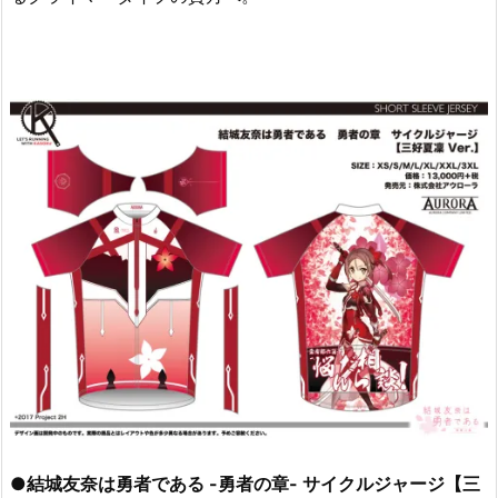
●結城友奈は勇者である -勇者の章- サイクルジャージ【三