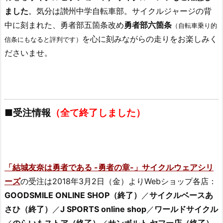
ました
。気分は讃州中学自転車部。サイクルジャージの背
中に刻まれた、勇者部五箇条改め
勇者部六箇条
（自転車乗り的
を心に刻みながらの走りをお楽しみく
信条にもなると評判です）
ださいませ。
■受注情報
（全て終了しました）
「結城友奈は勇者である -勇者の章-」サイクルウェアシリ
ーズ
の受注は2018年3月2日（金）よりWebショップ各店：
GOODSMILE ONLINE SHOP（終了）
／
サイクルベースあ
さひ（終了）
／
J SPORTS online shop
／
ワールドサイクル