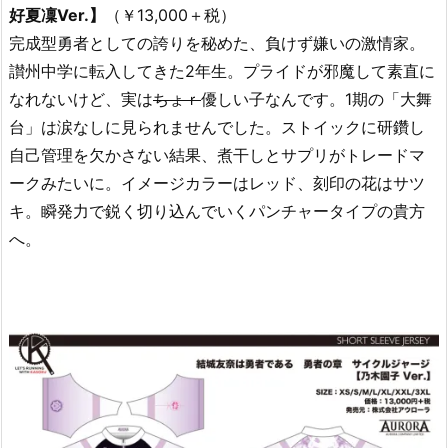
好夏凜Ver.】
（￥13,000＋税）
完成型勇者としての誇りを秘めた、負けず嫌いの激情家。
讃州中学に転入してきた2年生。プライドが邪魔して素直に
なれないけど、実は
ちょｒ
優しい子なんです。1期の「大舞
台」は涙なしに見られませんでした。ストイックに研鑽し
自己管理を欠かさない結果、煮干しとサプリがトレードマ
ークみたいに。イメージカラーはレッド、刻印の花はサツ
キ。瞬発力で鋭く切り込んでいくパンチャータイプの貴方
へ。