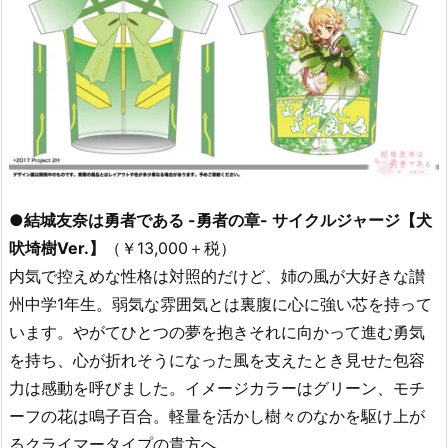
●結城友奈は勇者である -勇者の章- サイクルジャージ【犬
吠埼樹Ver.】
（￥13,000＋税）
内気で控えめな性格は対照的だけど、姉の風が大好きな讃
州中学1年生。弱気な雰囲気とは裏腹に心に強い芯を持って
います。やがてひとつの夢を抱きそれに向かって進む勇気
を持ち、心が折れそうになった風を支えたとき見せた包容
力は感動を呼びました。イメージカラーはグリーン、モチ
ーフの花は鳴子百合。軽量を活かし樹々のなかを駆け上が
るクライマータイプの貴方へ。