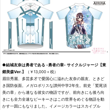
●結城友奈は勇者である -勇者の章- サイクルジャージ【東
郷美森Ver.】
（￥13,000＋税）
眉目秀麗、多芸多才で愛国心に溢れた友奈の親友、ときど
き国防仮面。メガロポリスな讃州中学2年生。前史「鷲尾須
美の章」から連なる彼女の物語ですが、前向きにも後ろ向
きにも全力全速なピーキーさはこの世界をめぐる物語を動
かす一因にもなりました。イメージカラーはスカイブル