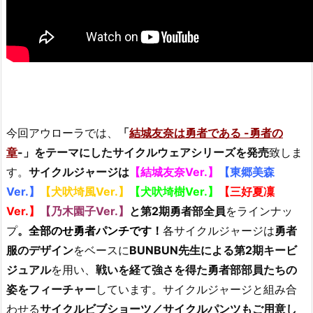
今回アウローラでは、
「
結城友奈は勇者である -勇者の
章
-」をテーマにしたサイクルウェアシリーズを発売
致しま
す。
サイクルジャージは
【結城友奈Ver.】
【東郷美森
Ver.】
【犬吠埼風Ver.】
【犬吠埼樹Ver.】
【三好夏凜
Ver.】
【乃木園子Ver.】
と第2期勇者部全員
をラインナッ
プ
。
全
部
のせ勇者パンチです！
各サイクルジャージは
勇者
服のデザイン
をベースに
BUNBUN先生による第2期キービ
ジュアル
を用い、
戦いを経て強さを得た勇者部部員たちの
姿をフィーチャー
しています。サイクルジャージと組み合
わせる
サイクルビブショーツ／サイクルパンツもご用意し