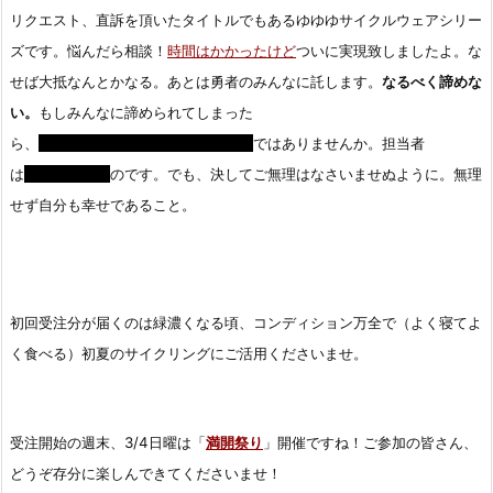
リクエスト、直訴を頂いたタイトルでもあるゆゆゆサイクルウェアシリー
ズです。悩んだら相談！
時間はかかったけど
ついに実現致しましたよ。な
せば大抵なんとかなる。あとは勇者のみんなに託します。
なるべく諦めな
い。
もしみんなに諦められてしまった
ら、
ではありませんか。担当者
は
のです。でも、決してご無理はなさいませぬように。無理
せず自分も幸せであること。
初回受注分が届くのは緑濃くなる頃、コンディション万全で（よく寝てよ
く食べる）初夏のサイクリングにご活用くださいませ。
受注開始の週末、3/4日曜は「
満開祭り
」開催ですね！ご参加の皆さん、
どうぞ存分に楽しんできてくださいませ！