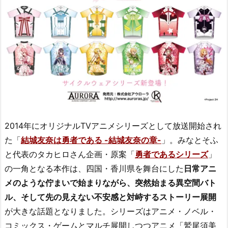
2014年にオリジナルTVアニメシリーズとして放送開始され
た「
結城友奈は勇者である -結城友奈の章-
」。みなとそふ
と代表のタカヒロさん企画・原案「
勇者であるシリーズ
」
の一角となる本作は、四国・香川県を舞台にした
日常アニ
メのような佇まいで始まりながら、突然始まる異空間バト
ル、そして先の見えない不安感と対峙するストーリー展開
が大きな話題となりました。シリーズはアニメ・ノベル・
コミックス・ゲームとマルチ展開しつつアニメ「鷲尾須美