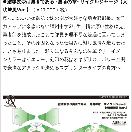
●結城友奈は勇者である -勇者の章- サイクルジャージ【犬
吠埼風Ver.】
（￥13,000＋税）
気っぷのいい姉御肌で妹の樹が大好きな勇者部部長。女子
力アップに余念のない讃州中学3年生。情に厚い性格ゆえ、
勇者部を結成したことで部員を理不尽な境遇に置いてしま
ったこと、その原因となった仕組みに対し激情を迸らせた
こともありました。頼りになるみんなの先輩です。イメー
ジカラーはイエロー、刻印の花はオキザリス。パワー全開
で豪快なアタックを決めるスプリンタータイプの貴方へ。