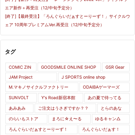
エア新作＋再受注（12/中旬予定分）
[終了]【最終受注】「ろんぐらいだぁすとーりーず！」サイクルウ
ェア 10周年プレミアムVer.再受注（12/中旬予定分）
タグ
COMIC ZIN
GOODSMILE ONLINE SHOP
GSR Gear
JAM Project
J SPORTS online shop
M.マキノサイクルファクトリー
ODAIBAゲーマーズ
SUNVOLT
Y's Road新宿本館
あの夏で待ってる
あみあみ
ご注文はうさぎですか？？
とらのあな
のらいもストア
まろに☆え〜る
ゆるキャン△
ろんぐらいだぁすとーりーず！
ろんぐらいだぁす！