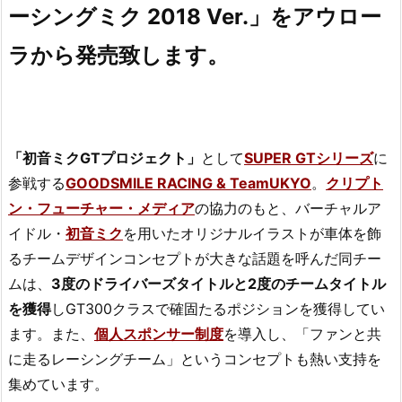
ーシングミク 2018 Ver.」をアウロー
ラから発売致します。
「初音ミクGTプロジェクト」
として
SUPER GTシリーズ
に
参戦する
GOODSMILE RACING & TeamUKYO
。
クリプト
ン・フューチャー・メディア
の協力のもと、バーチャルア
イドル・
初音ミク
を用いたオリジナルイラストが車体を飾
るチームデザインコンセプトが大きな話題を呼んだ同チー
ムは、
3度のドライバーズタイトルと2度のチームタイトル
を獲得
しGT300クラスで確固たるポジションを獲得してい
ます。また、
個人スポンサー制度
を導入し、「ファンと共
に走るレーシングチーム」というコンセプトも熱い支持を
集めています。