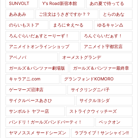
SUNVOLT
Y's Road新宿本館
あの夏で待ってる
あみあみ
ご注文はうさぎですか？？
とらのあな
のらいもストア
まろに☆え〜る
ゆるキャン△
ろんぐらいだぁすとーりーず！
ろんぐらいだぁす！
アニメイトオンラインショップ
アニメイト宇都宮店
アベノバ
オーメストグランデ
ガールズ＆パンツァー劇場版
ガールズ＆パンツァー最終章
キャラアニ.com
グランフォンドKOMORO
ゲーマーズ沼津店
サイクリングニパ子
サイクルベースあさひ
サイクルヨシダ
サンボルト ヤフー店
ストライクウィッチーズ
バンドリ！ガールズバンドパーティ！
ベックオン
ヤマノススメ サードシーズン
ラブライブ！サンシャイン!!