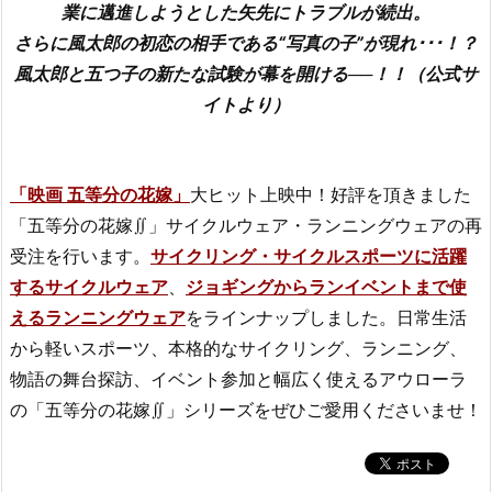
業に邁進しようとした矢先にトラブルが続出。
さらに風太郎の初恋の相手である“写真の子”が現れ･･･！？
風太郎と五つ子の新たな試験が幕を開ける──！！（公式サ
イトより）
「映画 五等分の花嫁」
大ヒット上映中！好評を頂きました
「五等分の花嫁∬」サイクルウェア・ランニングウェアの再
受注を行います。
サイクリング・サイクルスポーツに活躍
するサイクルウェア
、
ジョギングからランイベントまで使
えるランニングウェア
をラインナップしました。日常生活
から軽いスポーツ、本格的なサイクリング、ランニング、
物語の舞台探訪、イベント参加と幅広く使えるアウローラ
の「五等分の花嫁∬」シリーズをぜひご愛用くださいませ！