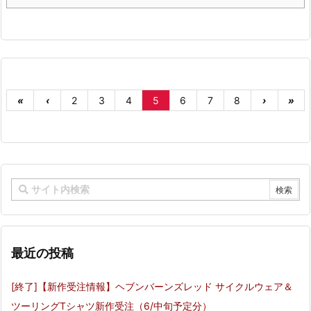
«
‹
2
3
4
5
6
7
8
›
»
最近の投稿
[終了]【新作受注情報】ヘブンバーンズレッド サイクルウェア＆
ツーリングTシャツ新作受注（6/中旬予定分）