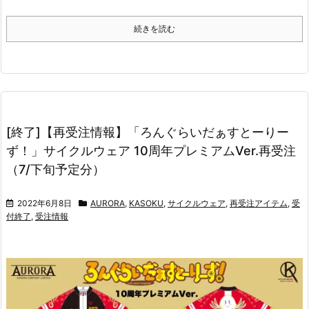
続きを読む
[終了]【再受注情報】「ろんぐらいだぁすとーりー
ず！」サイクルウェア 10周年プレミアムVer.再受注
（7/下旬予定分）
2022年6月8日
AURORA
,
KASOKU
,
サイクルウェア
,
再受注アイテム
,
受
付終了
,
受注情報