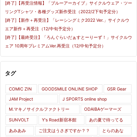
[終了]【再受注情報】「ブルーアーカイブ」サイクルウェア・ツー
リングTシャツ・各種グッズ新作受注（2022/2下旬予定分）
[終了]【新作＋再受注】「レーシングミク2022 Ver.」サイクルウ
エア新作＋再受注（12/中旬予定分）
[終了]【最終受注】「ろんぐらいだぁすとーりーず！」サイクルウ
ェア 10周年プレミアムVer.再受注（12/中旬予定分）
タグ
COMIC ZIN
GOODSMILE ONLINE SHOP
GSR Gear
JAM Project
J SPORTS online shop
M.マキノサイクルファクトリー
ODAIBAゲーマーズ
SUNVOLT
Y's Road新宿本館
あの夏で待ってる
あみあみ
ご注文はうさぎですか？？
とらのあな