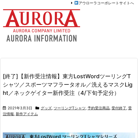
アウローラコーポレートサイトへ
[終了]【新作受注情報】東方LostWordツーリングT
シャツ／スポーツマフラータオル／洗えるマスクLig
ht／ネックゲイター新作受注（4/下旬予定分）
2021年3月3日
グッズ
,
ツーリングTシャツ
,
予約受注商品
,
受付終了
,
受
注情報
,
新作アイテム