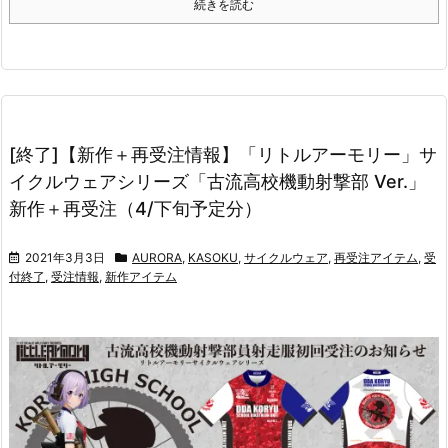
続きを読む
[終了]【新作＋再受注情報】「リトルアーモリー」サ
イクルウェアシリーズ「古流高校機動射撃部 Ver.」
新作＋再受注（4/下旬予定分）
2021年3月3日
AURORA
,
KASOKU
,
サイクルウェア
,
再受注アイテム
,
受
付終了
,
受注情報
,
新作アイテム