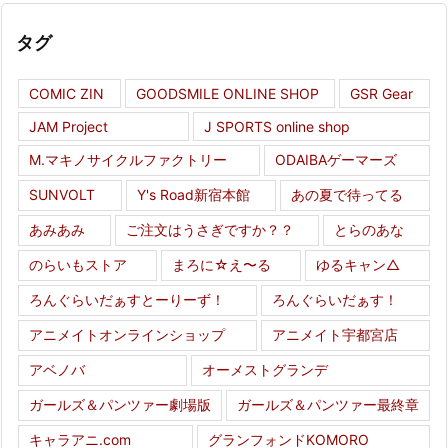
タグ
COMIC ZIN
GOODSMILE ONLINE SHOP
GSR Gear
JAM Project
J SPORTS online shop
M.マキノサイクルファクトリー
ODAIBAゲーマーズ
SUNVOLT
Y's Road新宿本館
あの夏で待ってる
あみあみ
ご注文はうさぎですか？？
とらのあな
のらいもストア
まろに☆え〜る
ゆるキャン△
ろんぐらいだぁすとーりーず！
ろんぐらいだぁす！
アニメイトオンラインショップ
アニメイト宇都宮店
アベノバ
オーメストグランデ
ガールズ＆パンツァー劇場版
ガールズ＆パンツァー最終章
キャラアニ.com
グランフォンドKOMORO