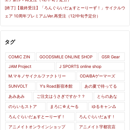
[終了]【最終受注】「ろんぐらいだぁすとーりーず！」サイクルウ
ェア 10周年プレミアムVer.再受注（12/中旬予定分）
タグ
COMIC ZIN
GOODSMILE ONLINE SHOP
GSR Gear
JAM Project
J SPORTS online shop
M.マキノサイクルファクトリー
ODAIBAゲーマーズ
SUNVOLT
Y's Road新宿本館
あの夏で待ってる
あみあみ
ご注文はうさぎですか？？
とらのあな
のらいもストア
まろに☆え〜る
ゆるキャン△
ろんぐらいだぁすとーりーず！
ろんぐらいだぁす！
アニメイトオンラインショップ
アニメイト宇都宮店