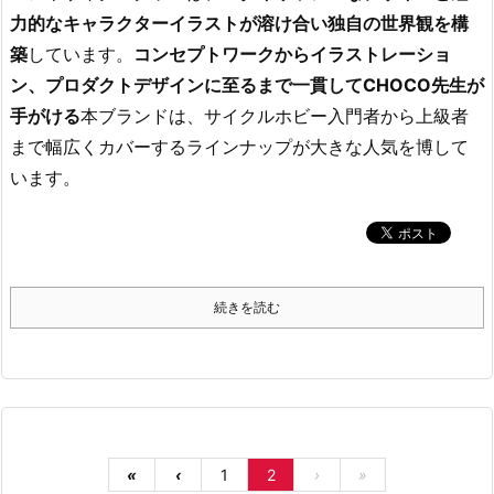
力的なキャラクターイラストが溶け合い独自の世界観を構
築
しています。
コンセプトワークからイラストレーショ
ン、プロダクトデザインに至るまで一貫してCHOCO先生が
手がける
本ブランドは、サイクルホビー入門者から上級者
まで幅広くカバーするラインナップが大きな人気を博して
います。
続きを読む
«
‹
1
2
›
»