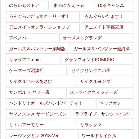
のらいもストア
まろに☆え〜る
ゆるキャン△
ろんぐらいだぁすとーりーず！
ろんぐらいだぁす！
アニメイトオンラインショップ
アニメイト宇都宮店
アベノバ
オーメストグランデ
ガールズ＆パンツァー劇場版
ガールズ＆パンツァー最終章
キャラアニ.com
グランフォンドKOMORO
ゲーマーズ沼津店
サイクリングニパ子
サイクルベースあさひ
サイクルヨシダ
サンボルト ヤフー店
ストライクウィッチーズ
バンドリ！ガールズバンドパーティ！
ベックオン
ヤマノススメ サードシーズン
ラブライブ！サンシャイン!!
リトルアーモリー
リラックマ
レーシングミク 2018 Ver.
ワールドサイクル