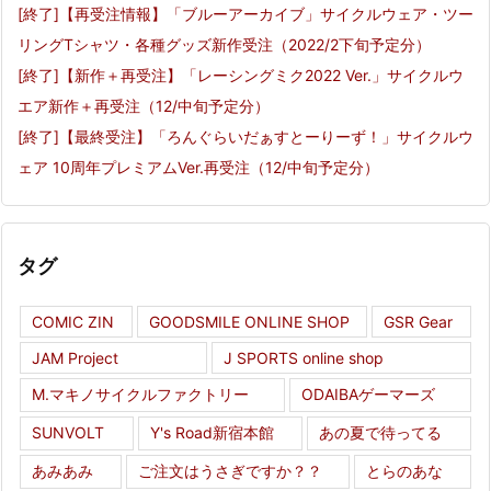
[終了]【再受注情報】「ブルーアーカイブ」サイクルウェア・ツー
リングTシャツ・各種グッズ新作受注（2022/2下旬予定分）
[終了]【新作＋再受注】「レーシングミク2022 Ver.」サイクルウ
エア新作＋再受注（12/中旬予定分）
[終了]【最終受注】「ろんぐらいだぁすとーりーず！」サイクルウ
ェア 10周年プレミアムVer.再受注（12/中旬予定分）
タグ
COMIC ZIN
GOODSMILE ONLINE SHOP
GSR Gear
JAM Project
J SPORTS online shop
M.マキノサイクルファクトリー
ODAIBAゲーマーズ
SUNVOLT
Y's Road新宿本館
あの夏で待ってる
あみあみ
ご注文はうさぎですか？？
とらのあな