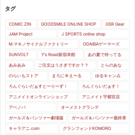
タグ
COMIC ZIN
GOODSMILE ONLINE SHOP
GSR Gear
JAM Project
J SPORTS online shop
M.マキノサイクルファクトリー
ODAIBAゲーマーズ
SUNVOLT
Y's Road新宿本館
あの夏で待ってる
あみあみ
ご注文はうさぎですか？？
とらのあな
のらいもストア
まろに☆え〜る
ゆるキャン△
ろんぐらいだぁすとーりーず！
ろんぐらいだぁす！
アニメイトオンラインショップ
アニメイト宇都宮店
アベノバ
オーメストグランデ
ガールズ＆パンツァー劇場版
ガールズ＆パンツァー最終章
キャラアニ.com
グランフォンドKOMORO