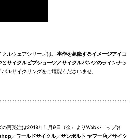
イクルウェアシリーズは、
本作を象徴するイメージアイコ
ジとサイクルビブショーツ／サイクルパンツのラインナッ
イバルサイクリングをご堪能くださいませ。
再受注は2018年11月9日（金）よりWebショップ各
 shop
／
ワールドサイクル
／
サンボルト ヤフー店
／
サイク