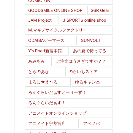
COMIC ZIN
GOODSMILE ONLINE SHOP
GSR Gear
JAM Project
J SPORTS online shop
M.マキノサイクルファクトリー
ODAIBAゲーマーズ
SUNVOLT
Y's Road新宿本館
あの夏で待ってる
あみあみ
ご注文はうさぎですか？？
とらのあな
のらいもストア
まろに☆え〜る
ゆるキャン△
ろんぐらいだぁすとーりーず！
ろんぐらいだぁす！
アニメイトオンラインショップ
アニメイト宇都宮店
アベノバ