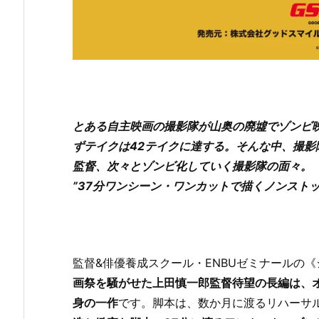
とある自主映画の撮影隊が山奥の廃墟でゾンビ映
ずテイクは42テイクに達する。そんな中、撮影
監督、次々とゾンビ化していく撮影隊の面々。
”37分ワンシーン・ワンカットで描くノンスト
監督&俳優養成スクール・ENBUゼミナールの
画祭を騒がせた上田慎一郎監督待望の長編は、
身の一作
です。​脚本は、数か月に渡るリハーサ