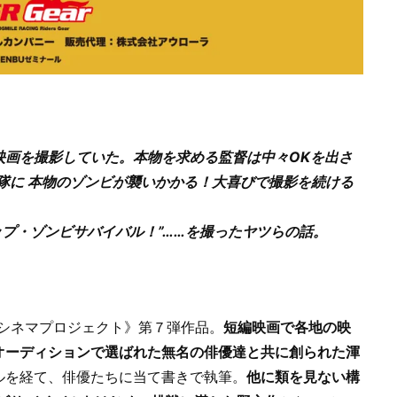
画を撮影していた。​本物を求める監督は中々OKを出さ
隊に 本物のゾンビが襲いかかる！​大喜びで撮影を続ける
ップ・ゾンビサバイバル！”……を撮ったヤツらの話。
《シネマプロジェクト》第７弾作品。
短編映画で各地の映
オーディションで選ばれた無名の俳優達と共に創られた渾
ルを経て、俳優たちに当て書きで執筆。​
他に類を見ない構