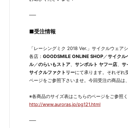
—–
■受注情報
「レーシングミク 2018 Ver.」サイクルウェ
各店：
GOODSMILE ONLINE SHOP
／
サイクル
ル
／
のらいもストア
、
サンボルト ヤフー店
、
サ
サイクルファクトリー
にて承ります。それぞれ
ページをご参照下さいませ。今回受注の商品は
※各商品のサイズ表はこちらのページをご参照
http://www.auroras.jp/pg121.html
—–