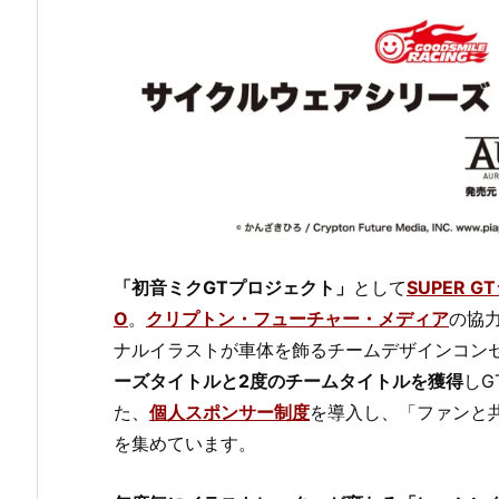
「初音ミクGTプロジェクト」
として
SUPER 
O
。
クリプトン・フューチャー・メディア
の協
ナルイラストが車体を飾るチームデザインコン
ーズタイトルと2度のチームタイトルを獲得
しG
た、
個人スポンサー制度
を導入し、「ファンと
を集めています。