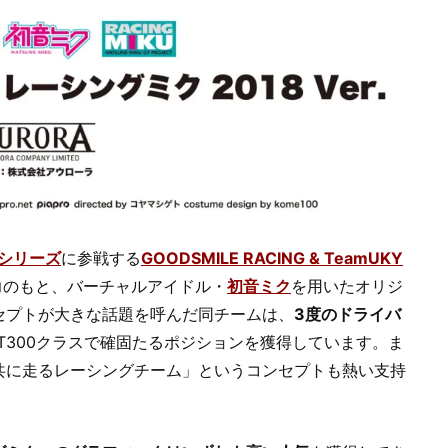
GTシリーズ
に参戦する
GOODSMILE RACING & TeamUKY
力のもと、バーチャルアイドル・
初音ミク
を用いたオリジ
セプトが大きな話題を呼んだ同チームは、
3度のドライバ
T300クラスで確固たるポジションを獲得しています。ま
共に走るレーシングチーム」というコンセプトも熱い支持