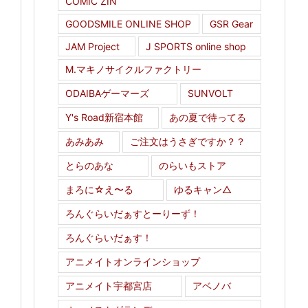
COMIC ZIN
GOODSMILE ONLINE SHOP
GSR Gear
JAM Project
J SPORTS online shop
M.マキノサイクルファクトリー
ODAIBAゲーマーズ
SUNVOLT
Y's Road新宿本館
あの夏で待ってる
あみあみ
ご注文はうさぎですか？？
とらのあな
のらいもストア
まろに☆え〜る
ゆるキャン△
ろんぐらいだぁすとーりーず！
ろんぐらいだぁす！
アニメイトオンラインショップ
アニメイト宇都宮店
アベノバ