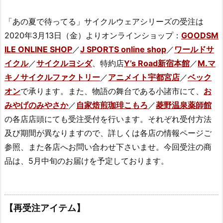
「あの夏で待ってる」サイクルウェアシリーズの受注は
2020年3月13日（金）よりオンラインショップ：
GOODSM
ILE ONLINE SHOP
／
J SPORTS online shop
／
ワールドサ
イクル
／
サイクルヨシダ
、特約店
Y’s Road新宿本館
／
M.マ
キノサイクルファクトリー
／
アニメイト宇都宮店
／
ベック
オン
で承ります。また、物語の舞台である小諸市にて、
お
みやげのみやさか
／
自家焙煎珈琲こもろ
／
菱野温泉薬師館
の各店店頭にても受注受付を行います。それぞれ受付方法
及び期間が異なりますので、詳しくは各店の情報ページご
参照、また各店へお問い合わせ下さいませ。今回受注の商
品は、5月中旬のお届けを予定しております。
【再受注アイテム】