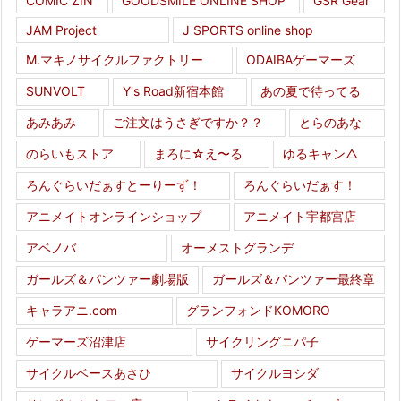
COMIC ZIN
GOODSMILE ONLINE SHOP
GSR Gear
JAM Project
J SPORTS online shop
M.マキノサイクルファクトリー
ODAIBAゲーマーズ
SUNVOLT
Y's Road新宿本館
あの夏で待ってる
あみあみ
ご注文はうさぎですか？？
とらのあな
のらいもストア
まろに☆え〜る
ゆるキャン△
ろんぐらいだぁすとーりーず！
ろんぐらいだぁす！
アニメイトオンラインショップ
アニメイト宇都宮店
アベノバ
オーメストグランデ
ガールズ＆パンツァー劇場版
ガールズ＆パンツァー最終章
キャラアニ.com
グランフォンドKOMORO
ゲーマーズ沼津店
サイクリングニパ子
サイクルベースあさひ
サイクルヨシダ