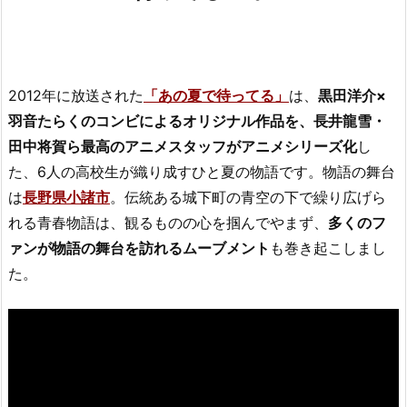
2012年に放送された
「あの夏で待ってる」
は、
黒田洋介×
羽音たらくのコンビによるオリジナル作品を、長井龍雪・
田中将賀ら最高のアニメスタッフがアニメシリーズ化
し
た、6人の高校生が織り成すひと夏の物語です。物語の舞台
は
長野県小諸市
。伝統ある城下町の青空の下で繰り広げら
れる青春物語は、観るものの心を掴んでやまず、
多くのフ
ァンが物語の舞台を訪れるムーブメント
も巻き起こしまし
た。