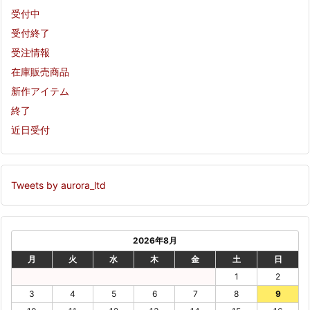
受付中
受付終了
受注情報
在庫販売商品
新作アイテム
終了
近日受付
Tweets by aurora_ltd
2026年8月
月
火
水
木
金
土
日
1
2
3
4
5
6
7
8
9