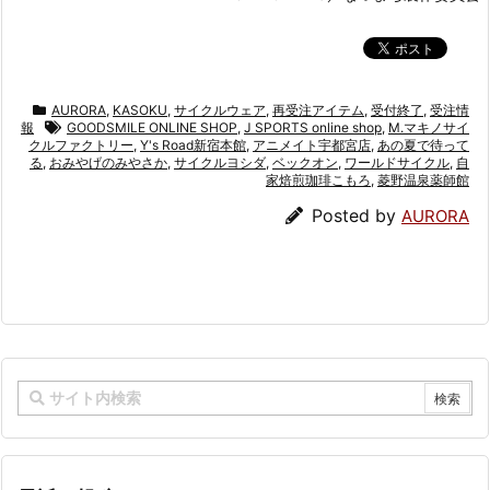
AURORA
,
KASOKU
,
サイクルウェア
,
再受注アイテム
,
受付終了
,
受注情
報
GOODSMILE ONLINE SHOP
,
J SPORTS online shop
,
M.マキノサイ
クルファクトリー
,
Y's Road新宿本館
,
アニメイト宇都宮店
,
あの夏で待って
る
,
おみやげのみやさか
,
サイクルヨシダ
,
ベックオン
,
ワールドサイクル
,
自
家焙煎珈琲こもろ
,
菱野温泉薬師館
Posted by
AURORA