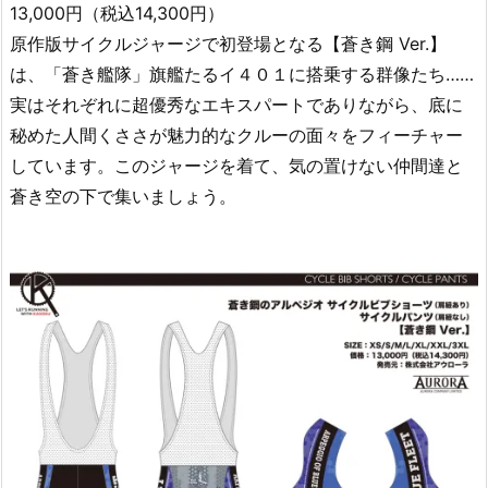
13,000円（税込14,300円）
原作版サイクルジャージで初登場となる【蒼き鋼 Ver.】
は、「蒼き艦隊」旗艦たるイ４０１に搭乗する群像たち……
実はそれぞれに超優秀なエキスパートでありながら、底に
秘めた人間くささが魅力的なクルーの面々をフィーチャー
しています。このジャージを着て、気の置けない仲間達と
蒼き空の下で集いましょう。