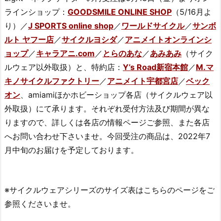
ラインショップ：
GOODSMILE ONLINE SHOP
（5/16月よ
り）／
J SPORTS online shop
／
ワールドサイクル
／
サンボ
ルト ヤフー店
／
サイクルヨシダ
／
アニメイトオンラインシ
ョップ
／
キャラアニ.com
／
とらのあな
／
あみあみ
（サイク
ルウェア以外取扱）と、特約店：
Y’s Road新宿本館
／
M.マ
キノサイクルファクトリー
／
アニメイト宇都宮店
／
ベック
オン
、amiamiほかホビーショップ各店（サイクルウェア以
外取扱）にて承ります。それぞれ受付方法及び期間が異な
りますので、詳しくは各店の情報ページご参照、また各店
へお問い合わせ下さいませ。今回受注の商品は、2022年7
月中旬のお届けを予定しております。
※サイクルウェアシリーズのサイズ表はこちらのページをご
参照くださいませ。