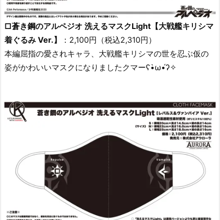
□蒼き鋼のアルペジオ 洗えるマスクLight【大戦艦キリシマ
着ぐるみ Ver.】
：2,100円（税込2,310円）
本編屈指の愛されキャラ、大戦艦キリシマの世を忍ぶ仮の
姿がかわいいマスクになりましたクマーʕ•̀ω•́ʔ✧