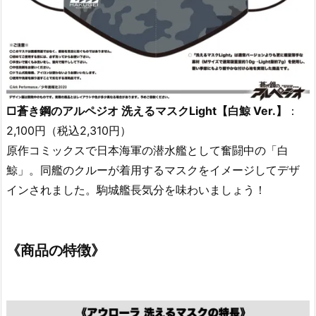
□蒼き鋼のアルペジオ 洗えるマスクLight【白鯨 Ver.】
：
2,100円（税込2,310円）
原作コミックスで日本海軍の潜水艦として奮闘中の「白
鯨」。同艦のクルーが着用するマスクをイメージしてデザ
インされました。駒城艦長気分を味わいましょう！
《商品の特徴》