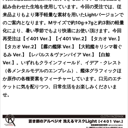
組み合わせた生地を使用しています。今回の受注では、従
来品よりもより薄手軽量な素材を用いたLightバージョンで
のご案内となります。Mサイズで約10g→7gと約3割の軽量
化により、暑い季節でもより快適にお使い頂けます。今回
再受注は【イ401 Ver.】【イ401 Ver.2】【タカオ Ver.】
【タカオ Ver.2】【霧の艦隊 Ver.】【大戦艦キリシマ着ぐ
るみ Ver.】【レパルス＆ヴァンパイア Ver.】【白鯨
Ver.】。いずれもクラインフィールド、イデア・クレスト
（各メンタルモデルのエンブレム）、艦体グラフィックほ
か原作の各種要素をフィーチャーしています。口元のエチ
ケットに気を配りつつ、日常生活をお楽しみくださいま
せ。