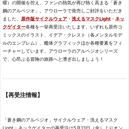
曜）の開催を控え、ファンの熱気が再び熱く高まる「蒼き
鋼のアルペジオ」。アウローラで発売しご好評をいただき
ました、
原作版サイクルウェア
・
洗えるマスクLight
・
ネッ
クゲイター
各種を一挙再受注いたします。いずれも原作コ
ミックスのイラスト、イデア・クレスト（各メンタルモデ
ルのエンブレム）、艦体グラフィックほか各種要素をフィ
ーチャーしています。アウローラのアルペジオシリーズ
で、心昂ぶる冒険の旅路へと漕ぎ出しましょう！
【再受注情報】
「蒼き鋼のアルペジオ」サイクルウェア・洗えるマスク
Light・ネックゲイターの再受注は5月13日（金）よりオン