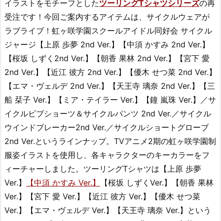
イラストをモチーフとした
ツーリングTシャツシリーズ
の再
受注です！今回ご案内するアイテムは、サイクルウェアが
ラブライブ！虹ヶ咲学園スクールアイドル同好会 サイクル
ジャージ【上原 歩夢 2nd Ver.】【中須 かすみ 2nd Ver.】
【桜坂 しずく2nd Ver.】【朝香 果林 2nd Ver.】【宮下 愛
2nd Ver.】【近江 彼方 2nd Ver.】【優木 せつ菜 2nd Ver.】
【エマ・ヴェルデ 2nd Ver.】【天王寺 璃奈 2nd Ver.】【三
船 栞子 Ver.】【ミア・テイラー Ver.】【鐘 嵐珠 Ver.】／サ
イクルビブショーツ＆サイクルパンツ 2nd Ver.／サイクル
ウインドブレーカー2nd Ver.／サイクルショートグローブ
2nd Ver.というラインナップ。TVアニメ2期の虹ヶ咲学園制
服姿イラストを使用し、各キャラクターのキーカラーをフ
ィーチャーしました。ツーリングTシャツは【上原 歩夢
Ver.】
【中須 かすみ Ver.】
【桜坂 しずくVer.】【朝香 果林
Ver.】【宮下 愛 Ver.】【近江 彼方 Ver.】【優木 せつ菜
Ver.】【エマ・ヴェルデ Ver.】【天王寺 璃奈 Ver.】という