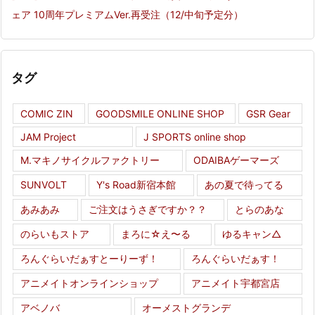
ェア 10周年プレミアムVer.再受注（12/中旬予定分）
タグ
COMIC ZIN
GOODSMILE ONLINE SHOP
GSR Gear
JAM Project
J SPORTS online shop
M.マキノサイクルファクトリー
ODAIBAゲーマーズ
SUNVOLT
Y's Road新宿本館
あの夏で待ってる
あみあみ
ご注文はうさぎですか？？
とらのあな
のらいもストア
まろに☆え〜る
ゆるキャン△
ろんぐらいだぁすとーりーず！
ろんぐらいだぁす！
アニメイトオンラインショップ
アニメイト宇都宮店
アベノバ
オーメストグランデ