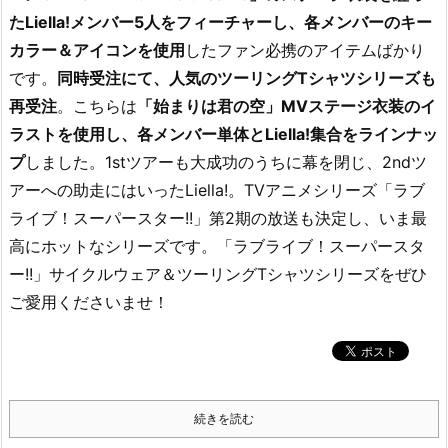
たLiella!メンバー5人をフィーチャーし、各メンバーのキー
カラー＆アイコンを使用
したファン必携のアイテムばかり
です。
同時受注にて、人気のツーリングTシャツシリーズも
再受注
。こちらは
「始まりは君の空」MVステージ衣装のイ
ラストを使用し、各メンバー単体とLiella!集合をラインナッ
プ
しました。1stツアーも大成功のうちに幕を閉じ、2ndツ
アーへの助走にはいったLiella!。TVアニメシリーズ「ラブ
ライブ！スーパースター!!」第2期の放送も決定し、いま最
高にホットなシリーズです。「ラブライブ！スーパースタ
ー!!」サイクルウェア＆ツーリングTシャツシリーズをぜひ
ご愛用くださいませ！
続きを読む