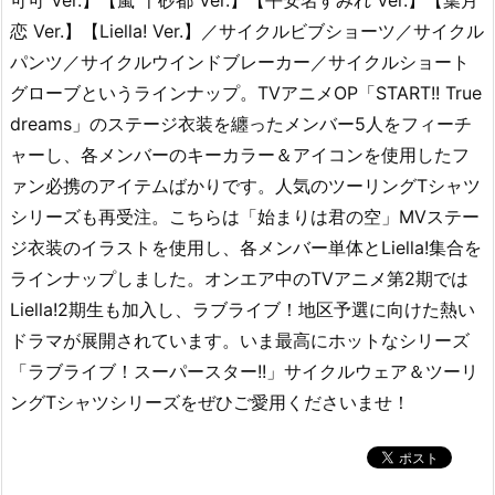
可可 Ver.】【嵐 千砂都 Ver.】【平安名すみれ Ver.】【葉月
恋 Ver.】【Liella! Ver.】／サイクルビブショーツ／サイクル
パンツ／サイクルウインドブレーカー／サイクルショート
グローブというラインナップ。TVアニメOP「START!! True
dreams」のステージ衣装を纏ったメンバー5人をフィーチ
ャーし、各メンバーのキーカラー＆アイコンを使用したフ
ァン必携のアイテムばかりです。人気のツーリングTシャツ
シリーズも再受注。こちらは「始まりは君の空」MVステー
ジ衣装のイラストを使用し、各メンバー単体とLiella!集合を
ラインナップしました。オンエア中のTVアニメ第2期では
Liella!2期生も加入し、ラブライブ！地区予選に向けた熱い
ドラマが展開されています。いま最高にホットなシリーズ
「ラブライブ！スーパースター!!」サイクルウェア＆ツーリ
ングTシャツシリーズをぜひご愛用くださいませ！