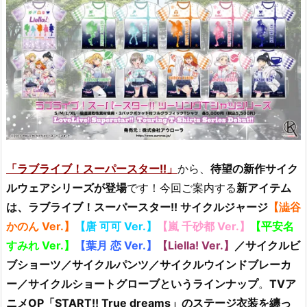
「ラブライブ！スーパースター!!」
から、
待望の新作サイク
ルウェアシリーズが登場
です！今回ご案内する
新アイテム
は、ラブライブ！スーパースター!! サイクルジャージ
【澁谷
かのん Ver.】
【唐 可可 Ver.】
【嵐 千砂都 Ver.】
【平安名
すみれ Ver.】
【葉月 恋 Ver.】
【Liella! Ver.】
／サイクルビ
ブショーツ／サイクルパンツ／サイクルウインドブレーカ
ー／サイクルショートグローブというラインナップ
。
TVア
ニメOP「START!! True dreams」のステージ衣装を纏っ