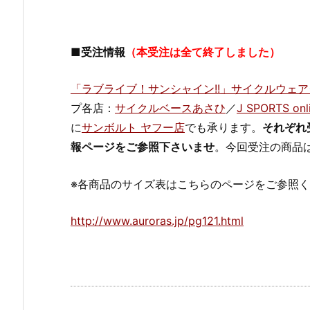
■受注情報
（本受注は全て終了しました）
「ラブライブ！サンシャイン!!」サイクルウェ
プ各店：
サイクルベースあさひ
／
J SPORTS onl
に
サンボルト ヤフー店
でも承ります。
それぞれ
報ページをご参照下さいませ
。今回受注の商品
※各商品のサイズ表はこちらのページをご参照
http://www.auroras.jp/pg121.html