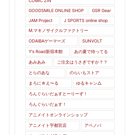
COMIC ZIN
GOODSMILE ONLINE SHOP
GSR Gear
JAM Project
J SPORTS online shop
M.マキノサイクルファクトリー
ODAIBAゲーマーズ
SUNVOLT
Y's Road新宿本館
あの夏で待ってる
あみあみ
ご注文はうさぎですか？？
とらのあな
のらいもストア
まろに☆え〜る
ゆるキャン△
ろんぐらいだぁすとーりーず！
ろんぐらいだぁす！
アニメイトオンラインショップ
アニメイト宇都宮店
アベノバ