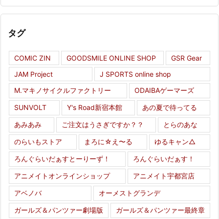
タグ
COMIC ZIN
GOODSMILE ONLINE SHOP
GSR Gear
JAM Project
J SPORTS online shop
M.マキノサイクルファクトリー
ODAIBAゲーマーズ
SUNVOLT
Y's Road新宿本館
あの夏で待ってる
あみあみ
ご注文はうさぎですか？？
とらのあな
のらいもストア
まろに☆え〜る
ゆるキャン△
ろんぐらいだぁすとーりーず！
ろんぐらいだぁす！
アニメイトオンラインショップ
アニメイト宇都宮店
アベノバ
オーメストグランデ
ガールズ＆パンツァー劇場版
ガールズ＆パンツァー最終章