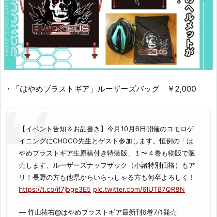
・「はやめブラストギア」ルーザーズバッグ ￥2,000
【イベント告知＆お品書き】今月10月6日開催のコモロゲ
イニングにCHOCO先生とゲスト参加します。恒例の「は
やめブラストギア生原稿付き特装版」１〜４巻も物販で販
売します、ルーザーズナップザック（小諸特別価格）もア
リ！長野の方も他県からいらっしゃる方も何卒よろしく！
https://t.co/if7jbge3E5
pic.twitter.com/6lUTB7QR8N
— 竹山祐右@はやめブラストギア最新刊6巻7/1発売