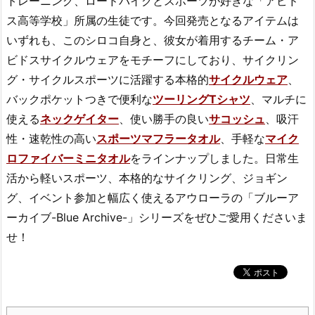
トレーニング、ロードバイクとスポーツが好きな「アビド
ス高等学校」所属の生徒です。今回発売となるアイテムは
いずれも、このシロコ自身と、彼女が着用するチーム・ア
ビドスサイクルウェアをモチーフにしており、サイクリン
グ・サイクルスポーツに活躍する本格的
サイクルウェア
、
バックポケットつきで便利な
ツーリングTシャツ
、マルチに
使える
ネックゲイター
、使い勝手の良い
サコッシュ
、吸汗
性・速乾性の高い
スポーツマフラータオル
、手軽な
マイク
ロファイバーミニタオル
をラインナップしました。日常生
活から軽いスポーツ、本格的なサイクリング、ジョギン
グ、イベント参加と幅広く使えるアウローラの「ブルーア
ーカイブ-Blue Archive-」シリーズをぜひご愛用くださいま
せ！