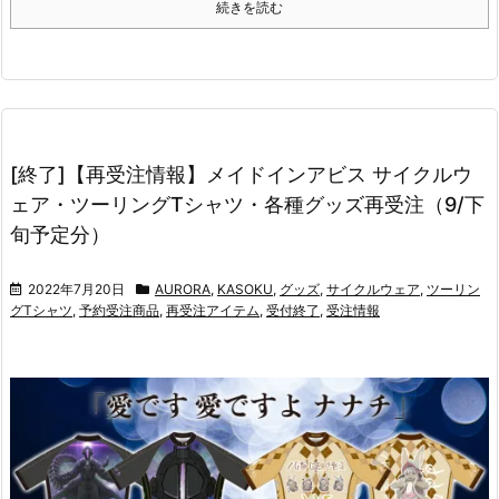
続きを読む
[終了]【再受注情報】メイドインアビス サイクルウ
ェア・ツーリングTシャツ・各種グッズ再受注（9/下
旬予定分）
2022年7月20日
AURORA
,
KASOKU
,
グッズ
,
サイクルウェア
,
ツーリン
グTシャツ
,
予約受注商品
,
再受注アイテム
,
受付終了
,
受注情報