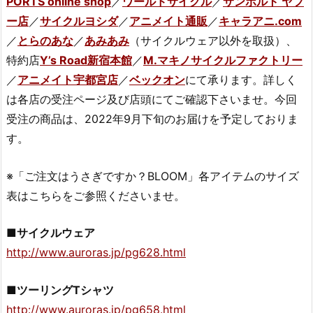
PORTS online shop
／
ワールドサイクル
／
サンボルト ヤフ
ー店
／
サイクルヨシダ
／
アニメイト通販
／
キャラアニ.com
／
とらのあな
／
あみあみ
（サイクルウェア以外を取扱）、
特約店
Y’s Road新宿本館
／
M.マキノサイクルファクトリー
／
アニメイト宇都宮店
／
ベックオン
にて承ります。詳しく
は各店の受注ページ及び店頭にてご確認下さいませ。今回
受注の商品は、2022年9月下旬のお届けを予定しておりま
す。
※「ご注文はうさぎですか？BLOOM」各アイテムのサイズ
表はこちらをご参照くださいませ。
■サイクルウェア
http://www.auroras.jp/pg628.html
■ツーリングTシャツ
http://www.auroras.jp/pg658.html