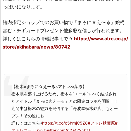
っぱいになります。
館内指定ショップでのお買い物で「まろに☆え〜る」絵柄
含むトチギカードプレゼント他多彩な催しが行われます。
詳しくはこちらの情報記事まで→
https://www.atre.co.jp/
store/akihabara/news/80742
【栃木×まろに☆えーる×アトレ秋葉原】
栃木県を盛り上げるため、栃木を“エール”すべく結成され
たアイドル「まろに☆えーる」との限定コラボを開催！！
期間中は栃木の魅力を発信する「丹波屋栃木銘店」もオー
プン！その他にも…
詳しくはこちら⇨
https://t.co/o5hrhjC5Z8
#アトレ秋葉原
#
アトレコラボ
pic.twitter.com/rvQ47ScbfJ