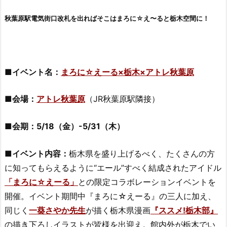
秋葉原駅電気街口改札を出ればそこはまろに☆え〜ると栃木空間に！
■イベント名：
まろに☆えーる×栃木×アトレ秋葉原
■会場：
アトレ秋葉原
（JR秋葉原駅隣接）
■会期：5/18（金）-5/31（木）
■イベント内容：
栃木県を盛り上げるべく、たくさんの方
に知ってもらえるように“エール”すべく結成されたアイドル
「まろに☆えーる」
との限定コラボレーションイベントを
開催。イベント期間中『まろに☆えーる』の三人に加え、
同じく
一葵さやか先生
が描く栃木県漫画
『ススメ!栃木部』
の描き下ろしイラストが皆様を出迎え。館内外が栃木でい