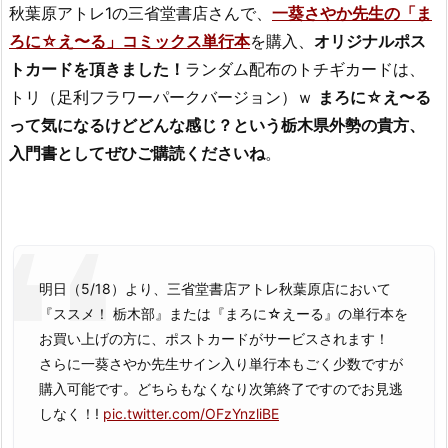
秋葉原アトレ1の三省堂書店さんで、
一葵さやか先生の「ま
ろに☆え〜る」コミックス単行本
を購入、
オリジナルポス
トカードを頂きました！
ランダム配布のトチギカードは、
トリ（足利フラワーパークバージョン）ｗ
まろに☆え〜る
って気になるけどどんな感じ？という栃木県外勢の貴方、
入門書としてぜひご購読くださいね
。
明日（5/18）より、三省堂書店アトレ秋葉原店において
『ススメ！ 栃木部』または『まろに☆えーる』の単行本を
お買い上げの方に、ポストカードがサービスされます！
さらに一葵さやか先生サイン入り単行本もごく少数ですが
購入可能です。どちらもなくなり次第終了ですのでお見逃
しなく！!
pic.twitter.com/OFzYnzliBE