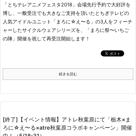
「とちテレアニメフェスタ2018」会場先行予約で大好評を
博し、一般受注でも大きなご支持を頂いたとちぎテレビの
人気アイドルユニット「まろに☆え〜る」の3人をフィーチ
ャーしたサイクルウェアシリーズを、「まろに祭〜いちご
の陣」開催を祝して再受注開始します！
続きを読む
[終了]【イベント情報】アトレ秋葉原にて「栃木×ま
ろに☆え〜る×atre秋葉原コラボキャンペーン」開催
中！（5/18-31）