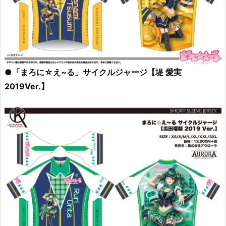
●「まろに☆え~る」サイクルジャージ【堤 愛実
2019Ver.】