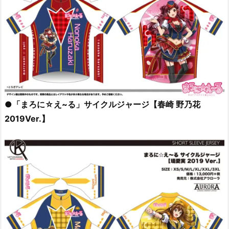
●「まろに☆え~る」サイクルジャージ【春崎 野乃花
2019Ver.】