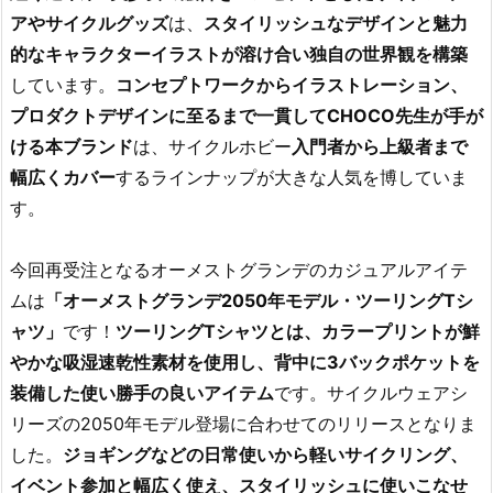
アやサイクルグッズ
は、
スタイリッシュなデザインと魅力
的なキャラクターイラストが溶け合い独自の世界観を構築
しています。
コンセプトワークからイラストレーション、
プロダクトデザインに至るまで一貫してCHOCO先生が手が
ける本ブランド
は、サイクルホビー
入門者から上級者まで
幅広くカバー
するラインナップが大きな人気を博していま
す。
今回再受注となるオーメストグランデのカジュアルアイテ
ムは
「オーメストグランデ2050年モデル・ツーリングTシ
ャツ」
です！
ツーリングTシャツとは、カラープリントが鮮
やかな吸湿速乾性素材を使用し、背中に3バックポケットを
装備した使い勝手の良いアイテム
です。サイクルウェアシ
リーズの2050年モデル登場に合わせてのリリースとなりま
した。
ジョギングなどの日常使いから軽いサイクリング、
イベント参加と幅広く使え、スタイリッシュに使いこなせ