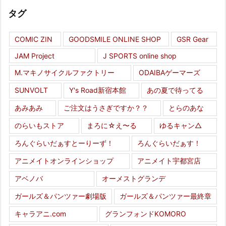
タグ
COMIC ZIN
GOODSMILE ONLINE SHOP
GSR Gear
JAM Project
J SPORTS online shop
M.マキノサイクルファクトリー
ODAIBAゲーマーズ
SUNVOLT
Y's Road新宿本館
あの夏で待ってる
あみあみ
ご注文はうさぎですか？？
とらのあな
のらいもストア
まろに☆え〜る
ゆるキャン△
ろんぐらいだぁすとーりーず！
ろんぐらいだぁす！
アニメイトオンラインショップ
アニメイト宇都宮店
アベノバ
オーメストグランデ
ガールズ＆パンツァー劇場版
ガールズ＆パンツァー最終章
キャラアニ.com
グランフォンドKOMORO