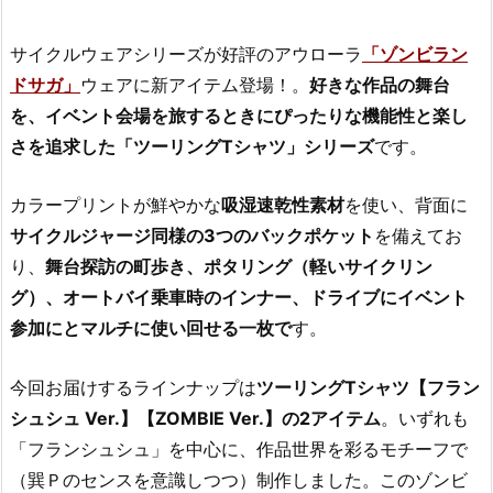
サイクルウェアシリーズが好評のアウローラ
「ゾンビラン
ドサガ」
ウェアに新アイテム登場！。
好きな作品の舞台
を、イベント会場を旅するときにぴったりな機能性と楽し
さを追求した「ツーリングTシャツ」シリーズ
です。
カラープリントが鮮やかな
吸湿速乾性素材
を使い、背面に
サイクルジャージ同様の3つのバックポケット
を備えてお
り、
舞台探訪の町歩き、ポタリング（軽いサイクリン
グ）、オートバイ乗車時のインナー、ドライブにイベント
参加にとマルチに使い回せる一枚で
す。
今回お届けするラインナップは
ツーリングTシャツ【フラン
シュシュ Ver.】【ZOMBIE Ver.】の2アイテム
。いずれも
「フランシュシュ」を中心に、作品世界を彩るモチーフで
（巽Ｐのセンスを意識しつつ）制作しました。このゾンビ