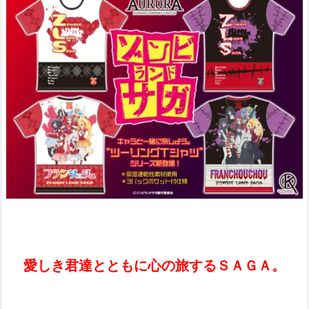
愛しき君達とともに心の旅するＳＡＧＡ。