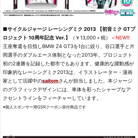
■サイクルジャージ レーシングミク 2013 【初音ミク GTプ
ロジェクト 10周年記念 Ver.】
（￥13,000＋税）
＜NEW!!
王座奪還を目指しBMW Z4 GT3を1台に絞り、谷口選手と片
岡選手のダブルエース体制となった2013年。プロジェクト
初の2連勝を記録した都市でもあります。健康的な躍動感が
印象的なレーシングミク2013は、イラストレーター・漫画
家として活躍中の
saitom
さんが担当しました。本ジャージ
のグラフィックデザインには、車体を彩ったシャープなア
クセントラインをフィーチャーしています。
※個人スポンサー用GSRクーポン添付商品です