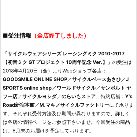
■受注情報
（全店終了しました）
「サイクルウェアシリーズ レーシングミク 2010-2017
【初音ミク GTプロジェクト 10周年記念 Ver.】」
の受注は
2018年4月20日（金）よりWebショップ各店：
GOODSMILE ONLINE SHOP
／
サイクルベースあさひ
／
J
SPORTS online shop
／
ワールドサイクル
／
サンボルト ヤ
フー店
／
サイクルヨシダ
／
のらいもストア
、特約店舗：
Y’s
Road新宿本館
／
M.マキノサイクルファクトリー
にて承りま
す。それぞれ受付方法及び期間が異なりますので、詳しく
は各店の情報ページをご参照下さいませ。今回受注の商品
は、8月末のお届けを予定しております。