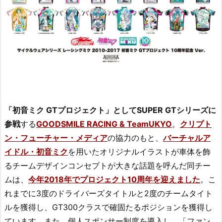
「初音ミク GTプロジェクト」としてSUPER GTシリーズに
参戦
する
GOODSMILE RACING & TeamUKYO
。
クリプト
ン・フューチャー・メディア
の協力のもと、
バーチャルア
イドル・初音ミク
を用いたオリジナルイラストが車体を飾
るチームデザインコンセプトが大きな話題を呼んだ同チー
ムは、
今年2018年でプロジェクト10周年を迎えました
。こ
れまでに3度のドライバーズタイトルと2度のチームタイト
ルを獲得し、GT300クラスで確固たるポジションを獲得し
ています。また、個人スポンサー制度を導入し、「ファン