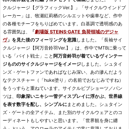
クルジャージ【グラフィックVer.】」「サイクルウインドブ
レーカー」は、牧瀬紅莉栖のシルエットや歯車など、作中
の各種モチーフをちりばめています。白基調で透明感のあ
る雰囲気は、
「
劇場版 STEINS;GATE 負荷領域のデジャ
ヴ
」を見た後のフィーリングを意識
しました。「長袖サイ
クルジャージ【阿万音鈴羽Ver.】」は、作中でMTBに乗って
いる「バイト戦士」こと
阿万音鈴羽が着ているヴィンテー
ジもののサイクルジャージをイメージ
しました。シュタイ
ンズ・ゲートファンであればなじみ深い、あの滲んだよう
なテクスチャー（「huke塗り」の名前でおなじみですね）
をうっすらと重ねています。サイクルビブショーツ／パン
ツは、
印象深いニキシー管ディスプレイに浮かぶ、世界線
を表す数字を配し、シンプルに
まとめました。シュタイン
ズ・ゲートの全アイテム、また別のサイクルウェアとのコ
ーディネートもしやすいと思います。「世界観を身に纏
う」という、アウローラのアイテムで常に意識しておりま