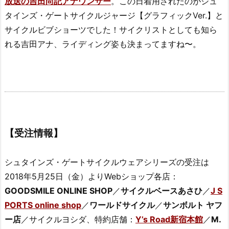
放送の吉田尚記アナウンサー
。この日着用されたのがシュ
タインズ・ゲートサイクルジャージ【グラフィックVer.】と
サイクルビブショーツでした！サイクリストとしても知ら
れる吉田アナ、ライディング姿も決まってますね〜。
【受注情報】
シュタインズ・ゲートサイクルウェアシリーズの受注は
2018年5月25日（金）よりWebショップ各店：
GOODSMILE ONLINE SHOP
／
サイクルベースあさひ
／
J S
PORTS online shop
／
ワールドサイクル
／
サンボルト ヤフ
ー店
／サイクルヨシダ、特約店舗：
Y’s Road新宿本館
／
M.