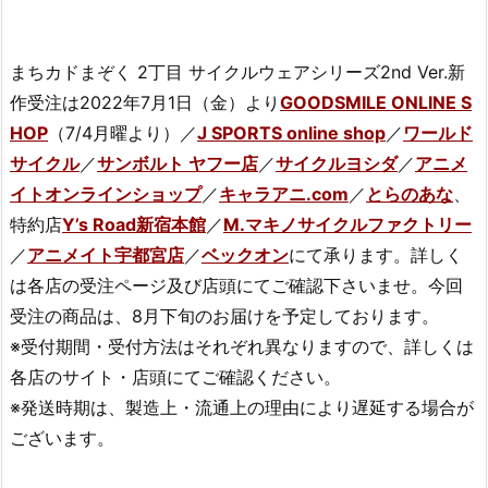
まちカドまぞく 2丁目 サイクルウェアシリーズ2nd Ver.新
作受注は2022年7月1日（金）より
GOODSMILE ONLINE S
HOP
（7/4月曜より）／
J SPORTS online shop
／
ワールド
サイクル
／
サンボルト ヤフー店
／
サイクルヨシダ
／
アニメ
イトオンラインショップ
／
キャラアニ.com
／
とらのあな
、
特約店
Y’s Road新宿本館
／
M.マキノサイクルファクトリー
／
アニメイト宇都宮店
／
ベックオン
にて承ります。詳しく
は各店の受注ページ及び店頭にてご確認下さいませ。今回
受注の商品は、8月下旬のお届けを予定しております。
※受付期間・受付方法はそれぞれ異なりますので、詳しくは
各店のサイト・店頭にてご確認ください。
※発送時期は、製造上・流通上の理由により遅延する場合が
ございます。