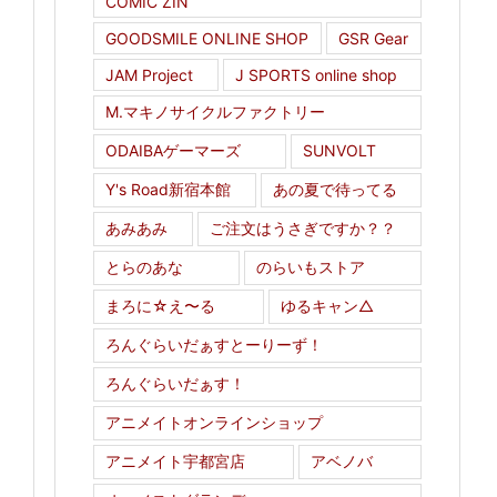
COMIC ZIN
GOODSMILE ONLINE SHOP
GSR Gear
JAM Project
J SPORTS online shop
M.マキノサイクルファクトリー
ODAIBAゲーマーズ
SUNVOLT
Y's Road新宿本館
あの夏で待ってる
あみあみ
ご注文はうさぎですか？？
とらのあな
のらいもストア
まろに☆え〜る
ゆるキャン△
ろんぐらいだぁすとーりーず！
ろんぐらいだぁす！
アニメイトオンラインショップ
アニメイト宇都宮店
アベノバ