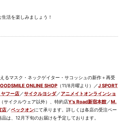
な生活を楽しみましょう！
洗えるマスク・ネックゲイター・サコッシュの新作＋再受
OODSMILE ONLINE SHOP
（11/8月曜より）／
J SPORT
 ヤフー店
／
サイクルヨシダ
／
アニメイトオンラインショ
（サイクルウェア以外）、特約店
Y’s Road新宿本館
／
M.
宮店
／
ベックオン
にて承ります。詳しくは各店の受注ペー
品は、12月下旬のお届けを予定しております。