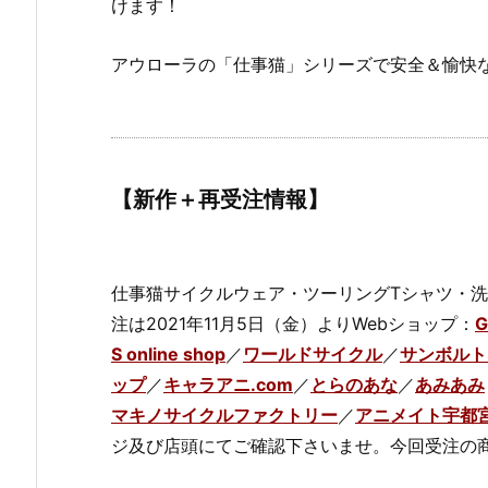
けます！
アウローラの「仕事猫」シリーズで安全＆愉快
【新作＋再受注情報】
仕事猫サイクルウェア・ツーリングTシャツ・
注は2021年11月5日（金）よりWebショップ：
G
S online shop
／
ワールドサイクル
／
サンボルト
ップ
／
キャラアニ.com
／
とらのあな
／
あみあみ
マキノサイクルファクトリー
／
アニメイト宇都
ジ及び店頭にてご確認下さいませ。今回受注の商