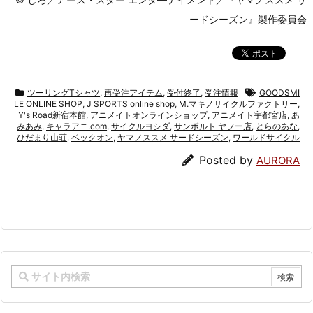
ードシーズン』製作委員会
ツーリングTシャツ
,
再受注アイテム
,
受付終了
,
受注情報
GOODSMI
LE ONLINE SHOP
,
J SPORTS online shop
,
M.マキノサイクルファクトリー
,
Y's Road新宿本館
,
アニメイトオンラインショップ
,
アニメイト宇都宮店
,
あ
みあみ
,
キャラアニ.com
,
サイクルヨシダ
,
サンボルト ヤフー店
,
とらのあな
,
ひだまり山荘
,
ベックオン
,
ヤマノススメ サードシーズン
,
ワールドサイクル
Posted by
AURORA