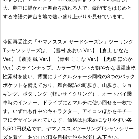
大、劇中に描かれた舞台を訪れる人で、飯能市をはじめと
する物語の舞台各地で熱い盛り上がりを見せています。
今回再受注の「ヤマノススメ サードシーズン」ツーリング
Tシャツシリーズは、【雪村 あおい Ver.】【倉上 ひなた
Ver.】【斎藤 楓 Ver.】 【青羽 ここな Ver.】【黒崎 ほのか
Ver.】のラインナップ。カラープリントが鮮やかな吸湿速乾
性素材を使い、背面にサイクルジャージ同様の3つのバック
ポケットを備えており、舞台探訪の町歩き、山歩き、ジョ
ギング、ポタリング（軽いサイクリング）、オートバイ乗
車時のインナー、ドライブにとマルチに使い回せる一枚で
す。いずれも作中のキャラクター、アイコンほかをモチー
フにデザインされています。価格はお求めになりやすい各
5,500円税込です。ヤマノススメツーリングTシャツシリー
ズを着て、あの山の頂を目指す旅をお楽しみ下さい。