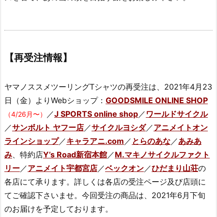
【再受注情報】
ヤマノススメツーリングTシャツの再受注は、2021年4月23
日（金）よりWebショップ：
GOODSMILE ONLINE SHOP
／
J SPORTS online shop
／
ワールドサイクル
（4/26月〜）
／
サンボルト ヤフー店
／
サイクルヨシダ
／
アニメイトオン
ラインショップ
／
キャラアニ.com
／
とらのあな
／
あみあ
み
、特約店
Y’s Road新宿本館
／
M.マキノサイクルファクト
リー
／
アニメイト宇都宮店
／
ベックオン
／
ひだまり山荘
の
各店にて承ります。詳しくは各店の受注ページ及び店頭に
てご確認下さいませ。今回受注の商品は、2021年6月下旬
のお届けを予定しております。