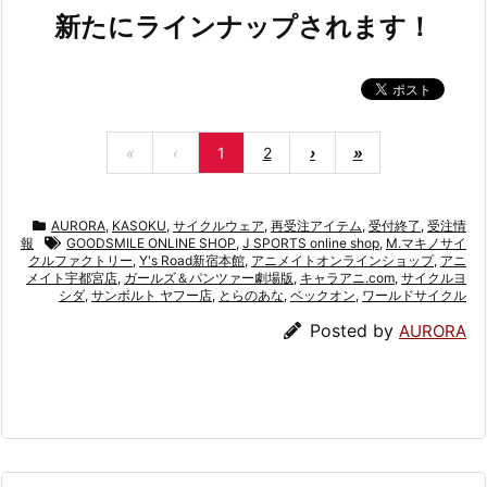
新たにラインナップされます！
«
‹
1
2
›
»
AURORA
,
KASOKU
,
サイクルウェア
,
再受注アイテム
,
受付終了
,
受注情
報
GOODSMILE ONLINE SHOP
,
J SPORTS online shop
,
M.マキノサイ
クルファクトリー
,
Y's Road新宿本館
,
アニメイトオンラインショップ
,
アニ
メイト宇都宮店
,
ガールズ＆パンツァー劇場版
,
キャラアニ.com
,
サイクルヨ
シダ
,
サンボルト ヤフー店
,
とらのあな
,
ベックオン
,
ワールドサイクル
Posted by
AURORA