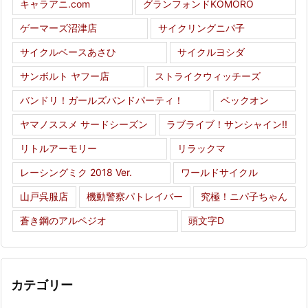
キャラアニ.com
グランフォンドKOMORO
ゲーマーズ沼津店
サイクリングニパ子
サイクルベースあさひ
サイクルヨシダ
サンボルト ヤフー店
ストライクウィッチーズ
バンドリ！ガールズバンドパーティ！
ベックオン
ヤマノススメ サードシーズン
ラブライブ！サンシャイン!!
リトルアーモリー
リラックマ
レーシングミク 2018 Ver.
ワールドサイクル
山戸呉服店
機動警察パトレイバー
究極！ニパ子ちゃん
蒼き鋼のアルペジオ
頭文字D
カテゴリー