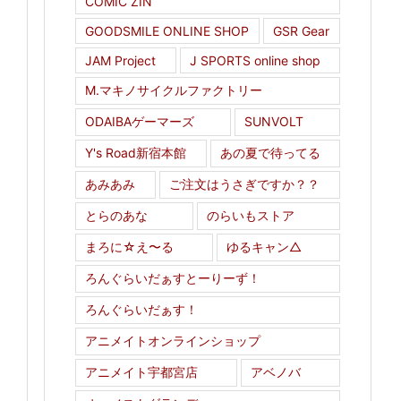
COMIC ZIN
GOODSMILE ONLINE SHOP
GSR Gear
JAM Project
J SPORTS online shop
M.マキノサイクルファクトリー
ODAIBAゲーマーズ
SUNVOLT
Y's Road新宿本館
あの夏で待ってる
あみあみ
ご注文はうさぎですか？？
とらのあな
のらいもストア
まろに☆え〜る
ゆるキャン△
ろんぐらいだぁすとーりーず！
ろんぐらいだぁす！
アニメイトオンラインショップ
アニメイト宇都宮店
アベノバ