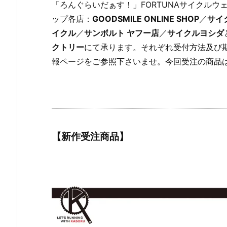
「ろんぐらいだぁす！」FORTUNAサイクルウェ
ップ各店：
GOODSMILE ONLINE SHOP
／
サイ
イクル
／
サンボルト ヤフー店
／
サイクルヨシダ
クトリー
にて承ります。それぞれ受付方法及び
報ページをご参照下さいませ。今回受注の商品は
【新作受注商品】