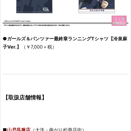
●ガールズ＆パンツァー最終章ランニングTシャツ【冷泉麻
子Ver.】
（￥7,000＋税）
【取扱店舗情報】
■
山戸呉服店
（大洗・曲がり松商店街）