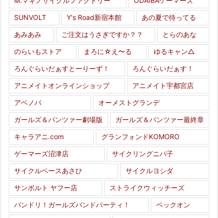
M.マキノサイクルファクトリー
ODAIBAゲーマーズ
SUNVOLT
Y's Road新宿本館
あの夏で待ってる
あみあみ
ご注文はうさぎですか？？
とらのあな
のらいもストア
まろに☆え〜る
ゆるキャン△
ろんぐらいだぁすとーりーず！
ろんぐらいだぁす！
アニメイトオンラインショップ
アニメイト宇都宮店
アベノバ
オーメストグランデ
ガールズ＆パンツァー劇場版
ガールズ＆パンツァー最終章
キャラアニ.com
グランフォンドKOMORO
ゲーマーズ沼津店
サイクリングニパ子
サイクルベースあさひ
サイクルヨシダ
サンボルト ヤフー店
ストライクウィッチーズ
バンドリ！ガールズバンドパーティ！
ベックオン